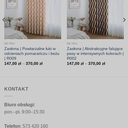
RETRO
RETRO
Zasłona | Powtarzalne łuki w
Zasłona | Abstrakcyjne falujące
odcieniach pomarańczu i beżu
pasy w intensywnych kolorach |
| R009
R002
Zakres
Zakres
147,00
zł
–
370,00
zł
147,00
zł
–
370,00
zł
cen:
cen:
od
od
147,00 zł
147,00 zł
do
do
370,00 zł
370,00 zł
KONTAKT
Biuro obsługi:
pon.–pt. 9:00–15:30
Telefon
: 573 420 160