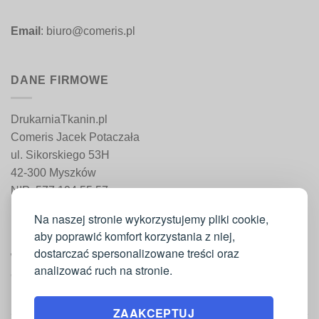
Email
: biuro@comeris.pl
DANE FIRMOWE
DrukarniaTkanin.pl
Comeris Jacek Potaczała
ul. Sikorskiego 53H
42-300 Myszków
NIP: 577 194 55 57
REGON: 241 161 498
Na naszej stronie wykorzystujemy pliki cookie,
aby poprawić komfort korzystania z niej,
dostarczać spersonalizowane treści oraz
WAŻNE INFORMACJE
analizować ruch na stronie.
Moje konto
ZAAKCEPTUJ