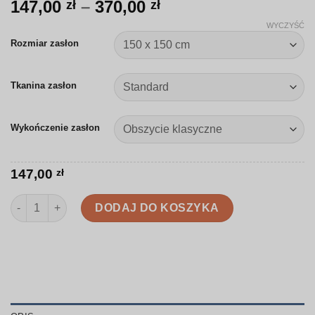
Zakres
147,00
–
370,00
zł
zł
cen:
WYCZYŚĆ
od
Rozmiar zasłon
147,00 zł
do
Tkanina zasłon
370,00 zł
Wykończenie zasłon
147,00
zł
ilość Zasłona | Kolorowe łuki | R011
DODAJ DO KOSZYKA