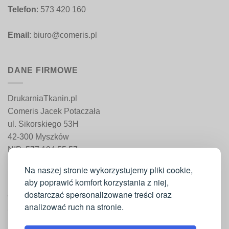
Telefon
: 573 420 160
Email
: biuro@comeris.pl
DANE FIRMOWE
DrukarniaTkanin.pl
Comeris Jacek Potaczała
ul. Sikorskiego 53H
42-300 Myszków
NIP: 577 194 55 57
REGON: 241 161 498
Na naszej stronie wykorzystujemy pliki cookie,
aby poprawić komfort korzystania z niej,
dostarczać spersonalizowane treści oraz
WAŻNE INFORMACJE
analizować ruch na stronie.
Moje konto