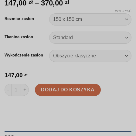
Zakres
147,00
–
370,00
zł
zł
cen:
WYCZYŚĆ
od
Rozmiar zasłon
147,00 zł
do
Tkanina zasłon
370,00 zł
Wykończenie zasłon
147,00
zł
ilość Zasłona | Kolorowa mozaika | R010
DODAJ DO KOSZYKA