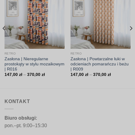
RETRO
RETRO
Zasłona | Nieregularne
Zasłona | Powtarzalne łuki w
prostokąty w stylu mozaikowym
odcieniach pomarańczu i beżu
| R016
| R009
Zakres
Zakres
147,00
zł
–
370,00
zł
147,00
zł
–
370,00
zł
cen:
cen:
od
od
147,00 zł
147,00 zł
do
do
370,00 zł
370,00 zł
KONTAKT
Biuro obsługi:
pon.–pt. 9:00–15:30