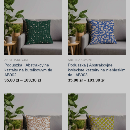
103,30 zł
103,30 zł
ABSTRAKCYJNE
ABSTRAKCYJNE
Poduszka | Abstrakcyjne
Poduszka | Abstrakcyjne
kształty na butelkowym tle |
kwieciste kształty na niebieskim
AB002
tle | AB003
Zakres
Zakres
35,00
zł
–
103,30
zł
35,00
zł
–
103,30
zł
cen:
cen:
od
od
35,00 zł
35,00 zł
do
do
103,30 zł
103,30 zł