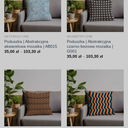
ABSTRAKCYJNE
GEOMETRYCZNE
Poduszka | Abstrakcyjna
Poduszka | Abstrakcyjna
akwarelowa mozaika | AB015
czarno-beżowa mozaika |
G001
Zakres
35,00
zł
–
103,30
zł
cen:
Zakres
35,00
zł
–
103,30
zł
od
cen:
35,00 zł
od
do
35,00 zł
103,30 zł
do
103,30 zł