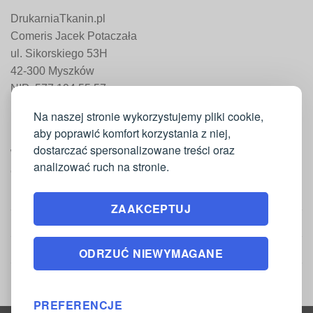
DrukarniaTkanin.pl
Comeris Jacek Potaczała
ul. Sikorskiego 53H
42-300 Myszków
NIP: 577 194 55 57
REGON: 241 161 498
Na naszej stronie wykorzystujemy pliki cookie,
aby poprawić komfort korzystania z niej,
dostarczać spersonalizowane treści oraz
WAŻNE INFORMACJE
analizować ruch na stronie.
Moje konto
ZAAKCEPTUJ
Regulamin
Polityka zwrotów
ODRZUĆ NIEWYMAGANE
Polityka prywatności
PREFERENCJE