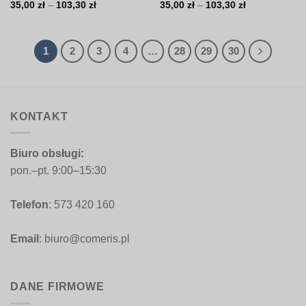
Zakres
Zakres
35,00
zł
–
103,30
zł
35,00
zł
–
103,30
zł
cen:
cen:
od
od
35,00 zł
35,00 zł
do
do
103,30 zł
103,30 zł
1
2
3
4
…
28
29
30
KONTAKT
Biuro obsługi:
pon.–pt. 9:00–15:30
Telefon
: 573 420 160
Email
: biuro@comeris.pl
DANE FIRMOWE