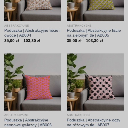
ABSTRAKCYJNE
ABSTRAKCYJNE
Poduszka | Abstrakcyjne liście i
Poduszka | Abstrakcyjne liście
owoce | AB004
na zielonym tle | AB005
Zakres
Zakres
35,00
zł
–
103,30
zł
35,00
zł
–
103,30
zł
cen:
cen:
od
od
35,00 zł
35,00 zł
do
do
103,30 zł
103,30 zł
ABSTRAKCYJNE
ABSTRAKCYJNE
Poduszka | Abstrakcyjne
Poduszka | Abstrakcyjne oczy
neonowe gwiazdy | AB006
na różowym tle | AB007