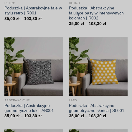
RETRO
RETRO
Poduszka | Abstrakcyjne fale w
Poduszka | Abstrakcyjne
stylu retro | R001
falujące pasy w intensywnych
kolorach | R002
Zakres
35,00
zł
–
103,30
zł
cen:
Zakres
35,00
zł
–
103,30
zł
od
cen:
35,00 zł
od
do
35,00 zł
103,30 zł
do
103,30 zł
ABSTRAKCYJNE
LATO
Poduszka | Abstrakcyjne
Poduszka | Abstrakcyjne
geometryczne łuki | AB001
geometryczne słońca | SL001
Zakres
Zakres
35,00
zł
–
103,30
zł
35,00
zł
–
103,30
zł
cen:
cen:
od
od
35,00 zł
35,00 zł
do
do