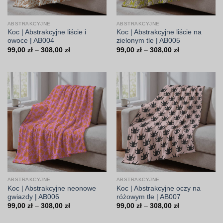
ABSTRAKCYJNE
ABSTRAKCYJNE
Koc | Abstrakcyjne liście i
Koc | Abstrakcyjne liście na
owoce | AB004
zielonym tle | AB005
Zakres
Zakres
99,00
zł
–
308,00
zł
99,00
zł
–
308,00
zł
cen:
cen:
od
od
99,00 zł
99,00 zł
do
do
308,00 zł
308,00 zł
ABSTRAKCYJNE
ABSTRAKCYJNE
Koc | Abstrakcyjne neonowe
Koc | Abstrakcyjne oczy na
gwiazdy | AB006
różowym tle | AB007
Zakres
Zakres
99,00
zł
–
308,00
zł
99,00
zł
–
308,00
zł
cen:
cen:
od
od