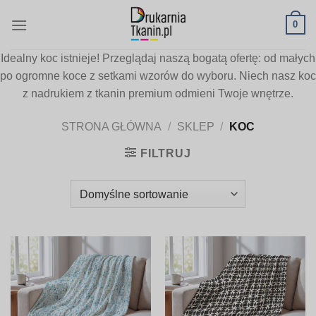
Skip
0
to
content
Idealny koc istnieje! Przeglądaj naszą bogatą ofertę: od małych
po ogromne koce z setkami wzorów do wyboru. Niech nasz koc
z nadrukiem z tkanin premium odmieni Twoje wnętrze.
STRONA GŁÓWNA
/
SKLEP
/
KOC
FILTRUJ