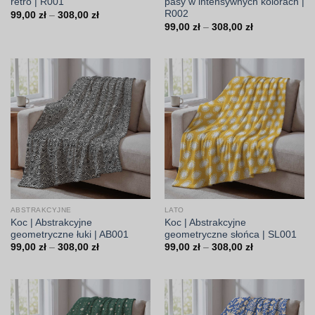
retro | R001
pasy w intensywnych kolorach |
R002
Zakres
99,00
zł
–
308,00
zł
cen:
Zakres
99,00
zł
–
308,00
zł
od
cen:
99,00 zł
od
do
99,00 zł
308,00 zł
do
308,00 zł
ABSTRAKCYJNE
LATO
Koc | Abstrakcyjne
Koc | Abstrakcyjne
geometryczne łuki | AB001
geometryczne słońca | SL001
Zakres
Zakres
99,00
zł
–
308,00
zł
99,00
zł
–
308,00
zł
cen:
cen:
od
od
99,00 zł
99,00 zł
do
do
308,00 zł
308,00 zł