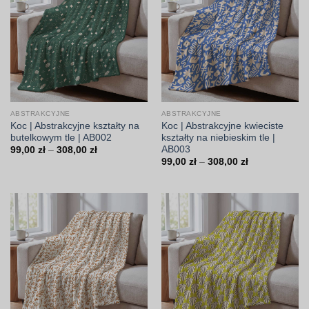
ABSTRAKCYJNE
ABSTRAKCYJNE
Koc | Abstrakcyjne kształty na
Koc | Abstrakcyjne kwieciste
butelkowym tle | AB002
kształty na niebieskim tle |
AB003
Zakres
99,00
zł
–
308,00
zł
cen:
Zakres
99,00
zł
–
308,00
zł
od
cen:
99,00 zł
od
do
99,00 zł
308,00 zł
do
308,00 zł