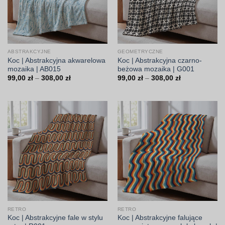
ABSTRAKCYJNE
GEOMETRYCZNE
Koc | Abstrakcyjna akwarelowa
Koc | Abstrakcyjna czarno-
mozaika | AB015
beżowa mozaika | G001
Zakres
Zakres
99,00
zł
–
308,00
zł
99,00
zł
–
308,00
zł
cen:
cen:
od
od
99,00 zł
99,00 zł
do
do
308,00 zł
308,00 zł
RETRO
RETRO
Koc | Abstrakcyjne fale w stylu
Koc | Abstrakcyjne falujące