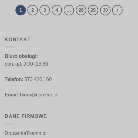
99,00 zł
99,00 zł
do
do
308,00 zł
308,00 zł
1
2
3
4
…
28
29
30
KONTAKT
Biuro obsługi:
pon.–pt. 9:00–15:30
Telefon
: 573 420 160
Email
: biuro@comeris.pl
DANE FIRMOWE
DrukarniaTkanin.pl