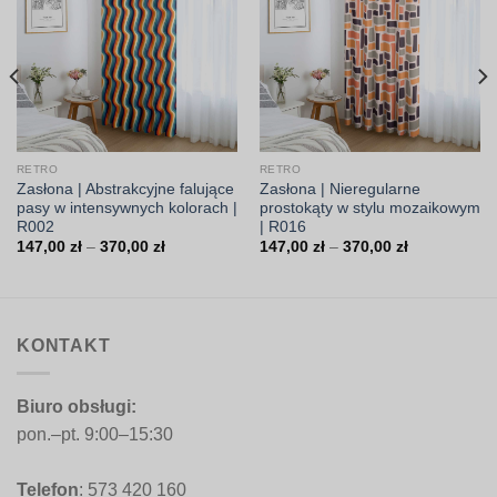
RETRO
RETRO
Zasłona | Abstrakcyjne falujące
Zasłona | Nieregularne
pasy w intensywnych kolorach |
prostokąty w stylu mozaikowym
R002
| R016
Zakres
Zakres
147,00
zł
–
370,00
zł
147,00
zł
–
370,00
zł
cen:
cen:
od
od
147,00 zł
147,00 zł
do
do
370,00 zł
370,00 zł
KONTAKT
Biuro obsługi:
pon.–pt. 9:00–15:30
Telefon
: 573 420 160