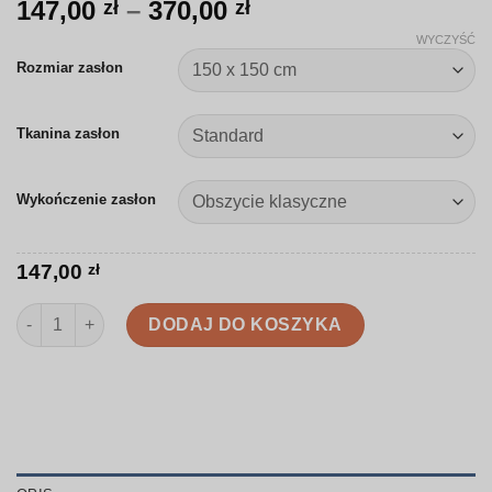
Zakres
147,00
–
370,00
zł
zł
cen:
WYCZYŚĆ
od
Rozmiar zasłon
147,00 zł
do
Tkanina zasłon
370,00 zł
Wykończenie zasłon
147,00
zł
ilość Zasłona | Geometryczne łańcuchy | R008
DODAJ DO KOSZYKA