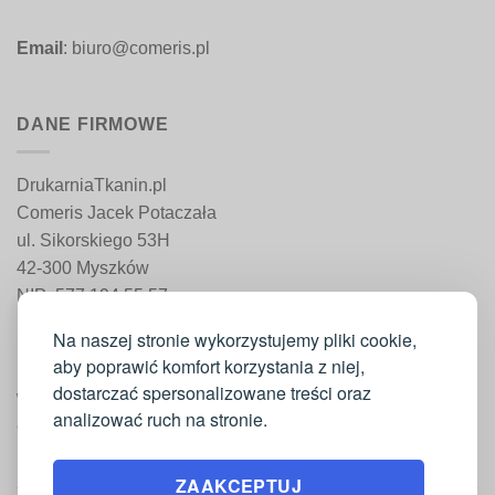
Email
: biuro@comeris.pl
DANE FIRMOWE
DrukarniaTkanin.pl
Comeris Jacek Potaczała
ul. Sikorskiego 53H
42-300 Myszków
NIP: 577 194 55 57
REGON: 241 161 498
Na naszej stronie wykorzystujemy pliki cookie,
aby poprawić komfort korzystania z niej,
dostarczać spersonalizowane treści oraz
WAŻNE INFORMACJE
analizować ruch na stronie.
Moje konto
ZAAKCEPTUJ