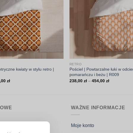
RETRO
tryczne kwiaty w stylu retro |
Pościel | Powtarzalne łuki w odci
pomarańczu i beżu | R009
Zakres
Zakres
,00
zł
238,00
zł
–
454,00
zł
cen:
cen:
od
od
238,00 zł
238,00 zł
do
do
454,00 zł
454,00 zł
MOWE
WAŻNE INFORMACJE
nin.pl
Moje konto
k Potaczała