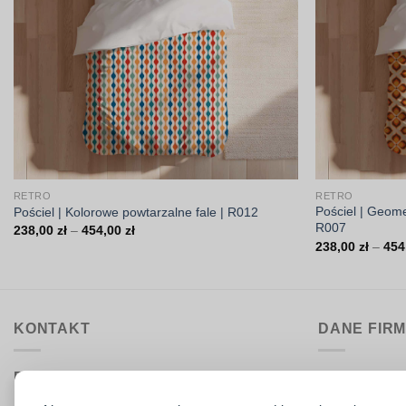
RETRO
RETRO
Pościel | Geome
Pościel | Kolorowe powtarzalne fale | R012
R007
Zakres
238,00
zł
–
454,00
zł
cen:
238,00
zł
–
454
od
238,00 zł
do
454,00 zł
KONTAKT
DANE FIR
Biuro obsługi:
DrukarniaTka
pon.–pt. 9:00–15:30
Comeris Jace