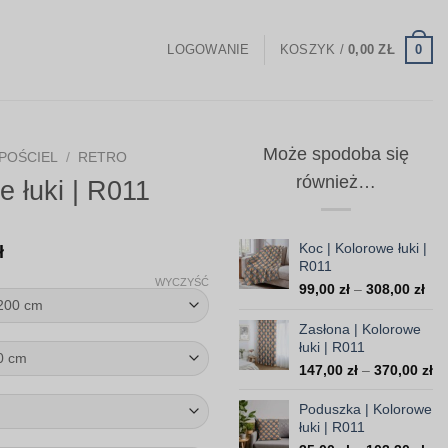
0
LOGOWANIE
KOSZYK /
0,00
ZŁ
Może spodoba się
POŚCIEL
/
RETRO
również…
e łuki | R011
Zakres
Koc | Kolorowe łuki |
ł
R011
cen:
WYCZYŚĆ
Zak
99,00
zł
–
308,00
zł
od
cen
238,00 zł
od
Zasłona | Kolorowe
do
99,
łuki | R011
do
454,00 zł
Za
147,00
zł
–
370,00
zł
308
ce
od
Poduszka | Kolorowe
14
łuki | R011
do