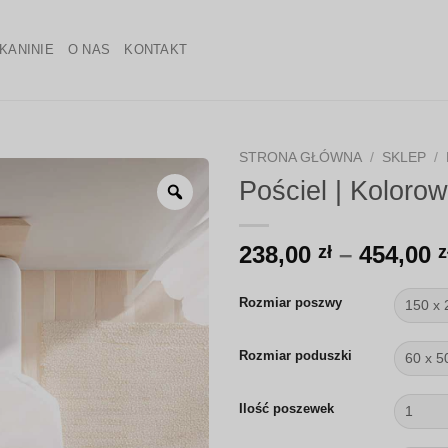
KANINIE
O NAS
KONTAKT
STRONA GŁÓWNA
/
SKLEP
/
Pościel | Kolorow
Zoom
238,00
–
454,00
zł
z
Rozmiar poszwy
Rozmiar poduszki
Ilość poszewek