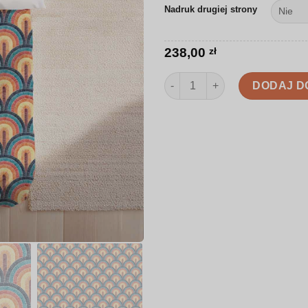
Nadruk drugiej strony
238,00
zł
ilość Pościel | Kolorowe łuki |
DODAJ D