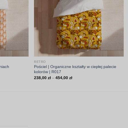
RETRO
eniach
Pościel | Organiczne kształty w ciepłej palecie
kolorów | R017
Zakres
238,00
zł
–
454,00
zł
cen:
od
238,00 zł
do
454,00 zł