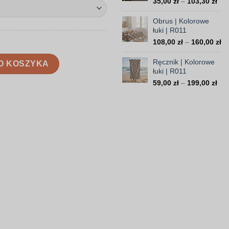
Zak
35,00
zł
–
103,30
zł
37
cen
od
Obrus | Kolorowe
35,
łuki | R011
do
Za
108,00
zł
–
160,00
zł
103
ce
 R011
od
Ręcznik | Kolorowe
O KOSZYKA
10
łuki | R011
do
Zak
59,00
zł
–
199,00
zł
16
cen
od
59,
do
199