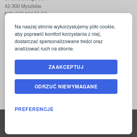
42-300 Myszków
NIP: 577 194 55 57
REGON: 241 161 498
Na naszej stronie wykorzystujemy pliki cookie,
aby poprawić komfort korzystania z niej,
dostarczać spersonalizowane treści oraz
WAŻNE INFORMACJE
analizować ruch na stronie.
Moje konto
ZAAKCEPTUJ
Regulamin
Polityka zwrotów
ODRZUĆ NIEWYMAGANE
Polityka prywatności
PREFERENCJE
Copyright 2026 ©
DrukarniaTkanin.pl