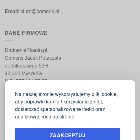
Email
: biuro@comeris.pl
DANE FIRMOWE
DrukarniaTkanin.pl
Comeris Jacek Potaczała
ul. Sikorskiego 53H
42-300 Myszków
NIP: 577 194 55 57
REGON: 241 161 498
Na naszej stronie wykorzystujemy pliki cookie,
aby poprawić komfort korzystania z niej,
dostarczać spersonalizowane treści oraz
WAŻNE INFORMACJE
analizować ruch na stronie.
Moje konto
ZAAKCEPTUJ