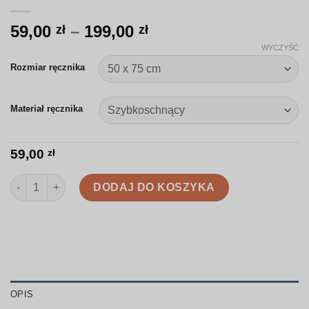
Zakres
59,00
–
199,00
zł
zł
cen:
WYCZYŚĆ
od
Rozmiar ręcznika
59,00 zł
do
Materiał ręcznika
199,00 zł
59,00
zł
ilość Ręcznik | Jesienne liście dębu | SJ003
DODAJ DO KOSZYKA
OPIS