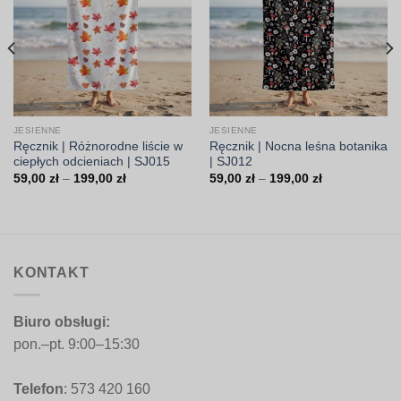
JESIENNE
JESIENNE
Ręcznik | Różnorodne liście w
Ręcznik | Nocna leśna botanika
ciepłych odcieniach | SJ015
| SJ012
Zakres
Zakres
59,00
zł
–
199,00
zł
59,00
zł
–
199,00
zł
cen:
cen:
od
od
59,00 zł
59,00 zł
do
do
199,00 zł
199,00 zł
KONTAKT
Biuro obsługi:
pon.–pt. 9:00–15:30
Telefon
: 573 420 160