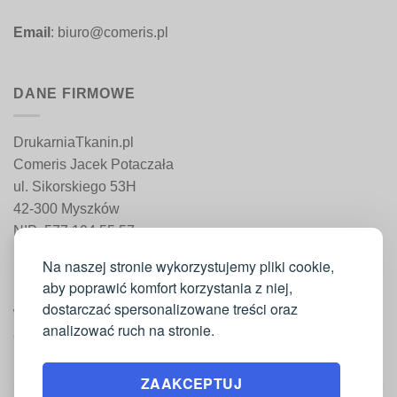
Email
: biuro@comeris.pl
DANE FIRMOWE
DrukarniaTkanin.pl
Comeris Jacek Potaczała
ul. Sikorskiego 53H
42-300 Myszków
NIP: 577 194 55 57
REGON: 241 161 498
Na naszej stronie wykorzystujemy pliki cookie,
aby poprawić komfort korzystania z niej,
dostarczać spersonalizowane treści oraz
WAŻNE INFORMACJE
analizować ruch na stronie.
Moje konto
ZAAKCEPTUJ