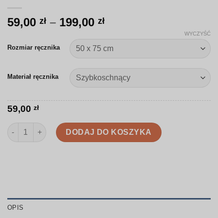
Zakres
59,00
–
199,00
zł
zł
cen:
WYCZYŚĆ
od
Rozmiar ręcznika
59,00 zł
do
Materiał ręcznika
199,00 zł
59,00
zł
ilość Ręcznik | Nocna leśna botanika | SJ012
DODAJ DO KOSZYKA
OPIS