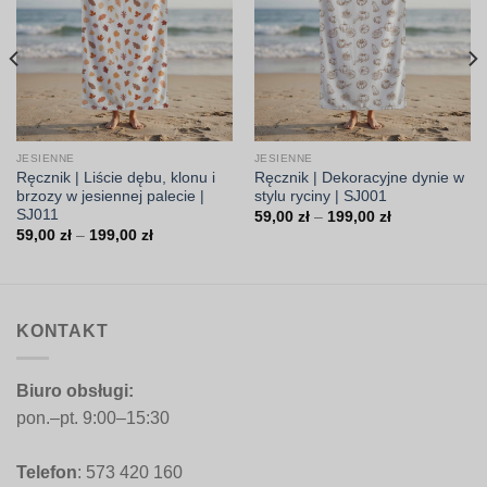
JESIENNE
JESIENNE
Ręcznik | Liście dębu, klonu i
Ręcznik | Dekoracyjne dynie w
brzozy w jesiennej palecie |
stylu ryciny | SJ001
SJ011
Zakres
59,00
zł
–
199,00
zł
cen:
Zakres
59,00
zł
–
199,00
zł
od
cen:
59,00 zł
od
do
59,00 zł
199,00 zł
do
199,00 zł
KONTAKT
Biuro obsługi:
pon.–pt. 9:00–15:30
Telefon
: 573 420 160