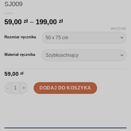
SJ009
Zakres
59,00
–
199,00
zł
zł
cen:
WYCZYŚĆ
od
Rozmiar ręcznika
59,00 zł
do
Materiał ręcznika
199,00 zł
59,00
zł
ilość Ręcznik | Leśna kompozycja z grzybami | SJ009
DODAJ DO KOSZYKA