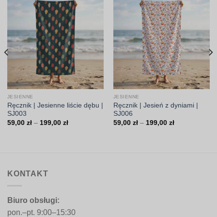
JESIENNE
JESIENNE
Ręcznik | Jesienne liście dębu |
Ręcznik | Jesień z dyniami |
SJ003
SJ006
Zakres
Zakres
59,00
zł
–
199,00
zł
59,00
zł
–
199,00
zł
cen:
cen:
od
od
59,00 zł
59,00 zł
do
do
199,00 zł
199,00 zł
KONTAKT
Biuro obsługi:
pon.–pt. 9:00–15:30