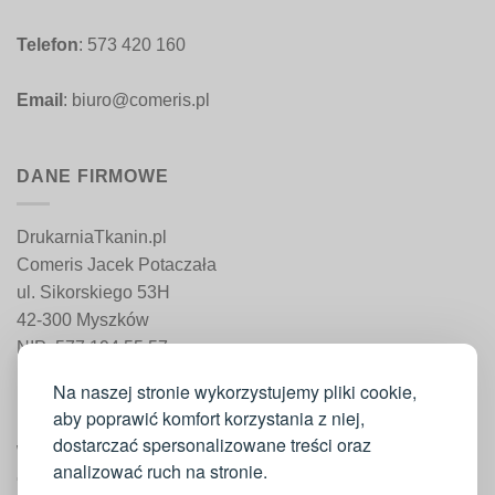
Telefon
: 573 420 160
Email
: biuro@comeris.pl
DANE FIRMOWE
DrukarniaTkanin.pl
Comeris Jacek Potaczała
ul. Sikorskiego 53H
42-300 Myszków
NIP: 577 194 55 57
REGON: 241 161 498
Na naszej stronie wykorzystujemy pliki cookie,
aby poprawić komfort korzystania z niej,
dostarczać spersonalizowane treści oraz
WAŻNE INFORMACJE
analizować ruch na stronie.