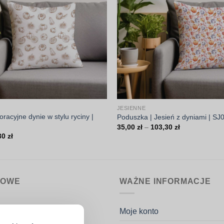
JESIENNE
racyjne dynie w stylu ryciny |
Poduszka | Jesień z dyniami | SJ
Zakres
35,00
zł
–
103,30
zł
cen:
Zakres
30
zł
od
cen:
35,00 zł
od
do
35,00 zł
103,30 zł
do
103,30 zł
MOWE
WAŻNE INFORMACJE
nin.pl
Moje konto
k Potaczała