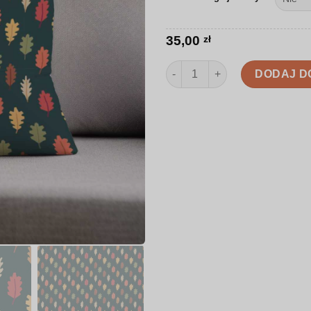
35,00
zł
ilość Poduszka | Jesienne liśc
DODAJ D