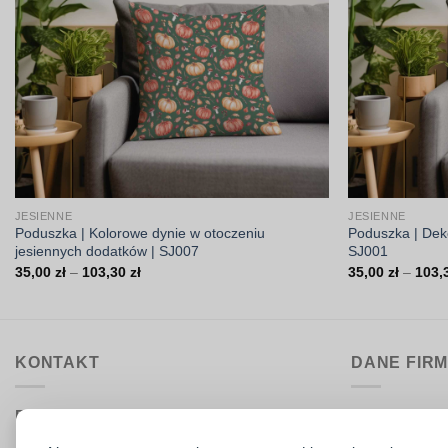
JESIENNE
JESIENNE
Poduszka | Kolorowe dynie w otoczeniu
Poduszka | Deko
jesiennych dodatków | SJ007
SJ001
Zakres
35,00
zł
–
103,30
zł
35,00
zł
–
103,
cen:
od
35,00 zł
do
103,30 zł
KONTAKT
DANE FIR
Biuro obsługi:
DrukarniaTka
pon.–pt. 9:00–15:30
Comeris Jace