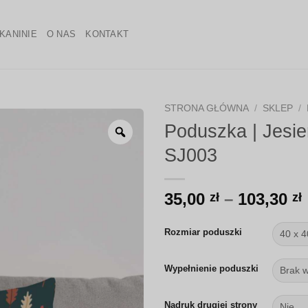
KANINIE
O NAS
KONTAKT
STRONA GŁÓWNA
/
SKLEP
/
Poduszka | Jesien
Zoom
SJ003
35,00
–
103,30
zł
zł
Rozmiar poduszki
Wypełnienie poduszki
Nadruk drugiej strony