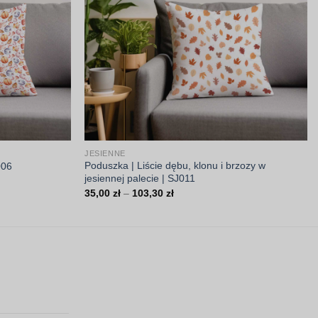
JESIENNE
Poduszka | Liście dębu, klonu i brzozy w
006
jesiennej palecie | SJ011
Zakres
35,00
zł
–
103,30
zł
cen:
od
35,00 zł
do
103,30 zł