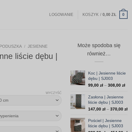
0
LOGOWANIE
KOSZYK /
0,00
ZŁ
Może spodoba się
PODUSZKA
/
JESIENNE
również…
ne liście dębu |
Koc | Jesienne liście
dębu | SJ003
Zakres
Zak
99,00
zł
–
308,00
zł
cen:
cen
WYCZYŚĆ
od
Zasłona | Jesienne
od
99,
liście dębu | SJ003
35,00 zł
do
Za
147,00
zł
–
370,00
zł
do
308
ce
103,30 zł
od
Pościel | Jesienne
14
liście dębu | SJ003
do