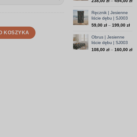
Za
238,00
zł
–
454,00
zł
37
ce
od
Ręcznik | Jesienne
23
liście dębu | SJ003
do
Zak
59,00
zł
–
199,00
zł
45
ie dębu | SJ003
cen
O KOSZYKA
od
Obrus | Jesienne
59,
liście dębu | SJ003
do
Za
108,00
zł
–
160,00
zł
199
ce
od
10
do
16