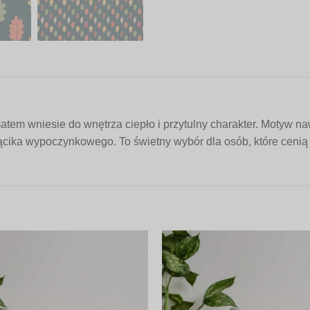
em wniesie do wnętrza ciepło i przytulny charakter. Motyw na
 kącika wypoczynkowego. To świetny wybór dla osób, które ceni