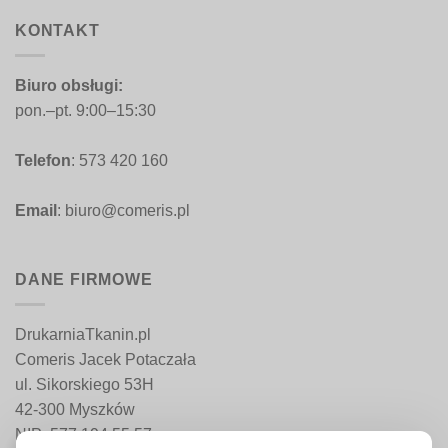
454,00 zł
KONTAKT
Biuro obsługi:
pon.–pt. 9:00–15:30
Telefon
: 573 420 160
Email
: biuro@comeris.pl
DANE FIRMOWE
DrukarniaTkanin.pl
Comeris Jacek Potaczała
ul. Sikorskiego 53H
42-300 Myszków
NIP: 577 194 55 57