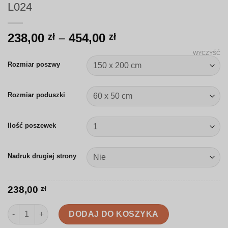
L024
Zakres
238,00
–
454,00
zł
zł
cen:
WYCZYŚĆ
od
Rozmiar poszwy
238,00 zł
do
Rozmiar poduszki
454,00 zł
Ilość poszewek
Nadruk drugiej strony
238,00
zł
ilość Pościel | Roślinny wzór w stylu soft boho | L024
DODAJ DO KOSZYKA