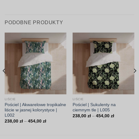
PODOBNE PRODUKTY
LIŚCIE
LIŚCIE
Pościel | Akwarelowe tropikalne
Pościel | Sukulenty na
liście w jasnej kolorystyce |
ciemnym tle | L005
L002
Zakres
238,00
zł
–
454,00
zł
cen:
Zakres
238,00
zł
–
454,00
zł
od
cen:
238,00 zł
od
do
238,00 zł
454,00 zł
do