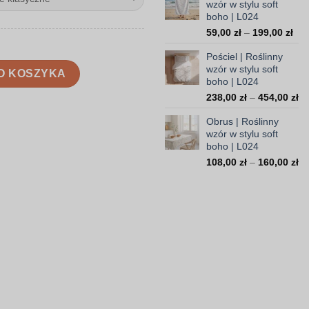
wzór w stylu soft
99,
boho | L024
do
Zak
59,00
zł
–
199,00
zł
308
cen
Pościel | Roślinny
od
w stylu soft boho | L024
wzór w stylu soft
59,
O KOSZYKA
boho | L024
do
Za
238,00
zł
–
454,00
zł
199
ce
Obrus | Roślinny
od
wzór w stylu soft
23
boho | L024
do
Za
108,00
zł
–
160,00
zł
45
ce
od
10
do
16