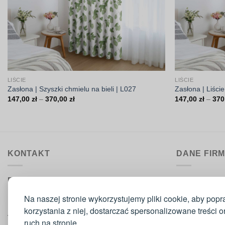
LIŚCIE
LIŚCIE
Zasłona | Szyszki chmielu na bieli | L027
Zasłona | Liści
Zakres
147,00
zł
–
370,00
zł
147,00
zł
–
370
cen:
od
147,00 zł
do
370,00 zł
KONTAKT
DANE FIR
Biuro obsługi:
DrukarniaTka
pon.–pt. 9:00–15:30
Comeris Jace
Na naszej stronie wykorzystujemy pliki cookie, aby popr
ul. Sikorskie
korzystania z niej, dostarczać spersonalizowane treści 
Telefon
: 573 420 160
42-300 Mysz
ruch na stronie.