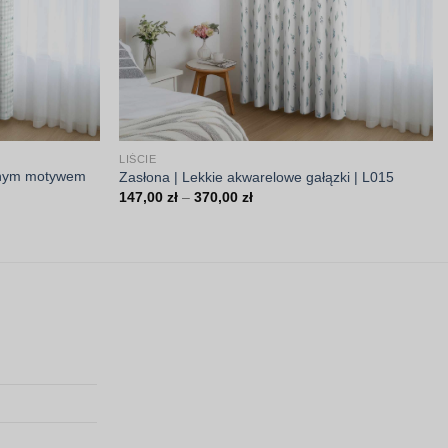
LIŚCIE
obnym motywem
Zasłona | Lekkie akwarelowe gałązki | L015
Zakres
147,00
zł
–
370,00
zł
cen:
od
147,00 zł
do
370,00 zł