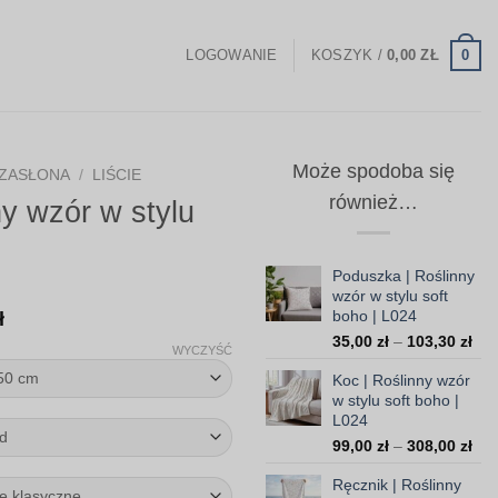
0
LOGOWANIE
KOSZYK /
0,00
ZŁ
Może spodoba się
ZASŁONA
/
LIŚCIE
również…
ny wzór w stylu
Poduszka | Roślinny
wzór w stylu soft
Zakres
boho | L024
ł
Zak
cen:
35,00
zł
–
103,30
zł
WYCZYŚĆ
cen
od
Koc | Roślinny wzór
od
147,00 zł
w stylu soft boho |
35,
L024
do
do
Zak
99,00
zł
–
308,00
zł
103
370,00 zł
cen
Ręcznik | Roślinny
od