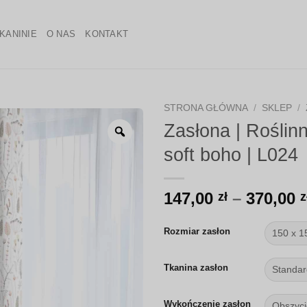
KANINIE
O NAS
KONTAKT
STRONA GŁÓWNA
/
SKLEP
/
Zasłona | Roślin
Zoom
soft boho | L024
147,00
–
370,00
zł
z
Rozmiar zasłon
Tkanina zasłon
Wykończenie zasłon