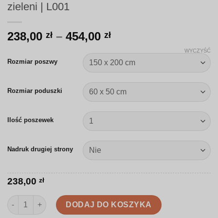
zieleni | L001
Zakres
238,00
–
454,00
zł
zł
cen:
WYCZYŚĆ
od
Rozmiar poszwy
238,00 zł
do
Rozmiar poduszki
454,00 zł
Ilość poszewek
Nadruk drugiej strony
238,00
zł
ilość Pościel | Akwarelowe gałązki w odcieniach zieleni | L001
DODAJ DO KOSZYKA