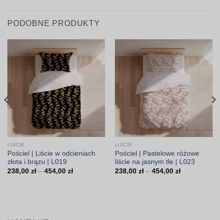
PODOBNE PRODUKTY
LIŚCIE
LIŚCIE
Pościel | Liście w odcieniach
Pościel | Pastelowe różowe
złota i brązu | L019
liście na jasnym tle | L023
Zakres
Zakres
238,00
zł
–
454,00
zł
238,00
zł
–
454,00
zł
cen:
cen:
od
od
238,00 zł
238,00 zł
do
do
454,00 zł
454,00 zł