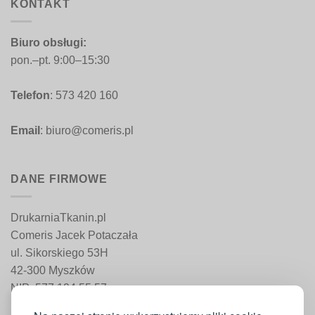
KONTAKT
Biuro obsługi:
pon.–pt. 9:00–15:30
Telefon
: 573 420 160
Email
: biuro@comeris.pl
DANE FIRMOWE
DrukarniaTkanin.pl
Comeris Jacek Potaczała
ul. Sikorskiego 53H
42-300 Myszków
NIP: 577 194 55 57
REGON: 241 161 498