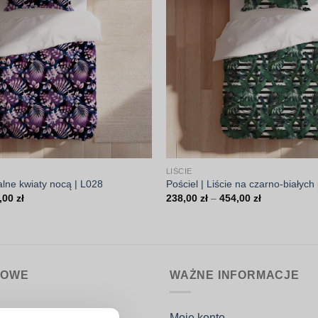
LIŚCIE
kalne kwiaty nocą | L028
Pościel | Liście na czarno-białyc
Zakres
Zakres
,00
zł
238,00
zł
–
454,00
zł
cen:
cen:
od
od
238,00 zł
238,00 zł
do
do
454,00 zł
454,00 zł
MOWE
WAŻNE INFORMACJE
nin.pl
Moje konto