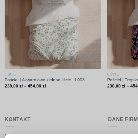
LIŚCIE
LIŚCIE
Pościel | Akwarelowe zielone liście | L003
Pościel | Tropi
Zakres
238,00
zł
–
454,00
zł
238,00
zł
–
454
cen:
od
238,00 zł
do
454,00 zł
KONTAKT
DANE FIR
Biuro obsługi:
DrukarniaTka