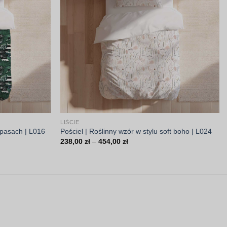
LIŚCIE
h pasach | L016
Pościel | Roślinny wzór w stylu soft boho | L024
Zakres
238,00
zł
–
454,00
zł
cen:
od
238,00 zł
do
454,00 zł