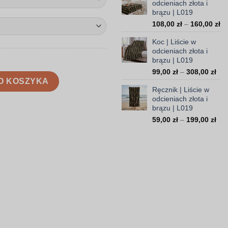
odcieniach złota i
35,
brązu | L019
do
Za
108,00
zł
–
160,00
zł
103
ce
Koc | Liście w
od
odcieniach złota i
10
brązu | L019
do
Zak
99,00
zł
–
308,00
zł
16
ach złota i brązu | L019
O KOSZYKA
cen
Ręcznik | Liście w
od
odcieniach złota i
99,
brązu | L019
do
Zak
59,00
zł
–
199,00
zł
308
cen
od
59,
do
199