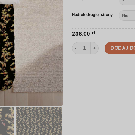
Nadruk drugiej strony
238,00
zł
ilość Pościel | Liście w odcieni
DODAJ D