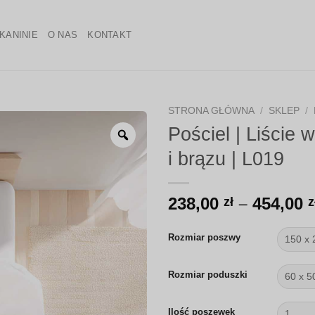
KANINIE
O NAS
KONTAKT
STRONA GŁÓWNA
/
SKLEP
/
Pościel | Liście 
Zoom
i brązu | L019
238,00
–
454,00
zł
z
Rozmiar poszwy
Rozmiar poduszki
Ilość poszewek