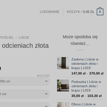
0
LOGOWANIE
KOSZYK /
0,00
ZŁ
Może spodoba się
POŚCIEL
/
LIŚCIE
również…
w odcieniach złota
Zasłona | Liście w
odcieniach złota i
Zakres
brązu | L019
ł
Za
cen:
147,00
zł
–
370,00
zł
WYCZYŚĆ
ce
od
Poduszka | Liście w
od
238,00 zł
odcieniach złota i
14
brązu | L019
do
do
Zak
35,00
zł
–
103,30
zł
37
454,00 zł
cen
Obrus | Liście w
od