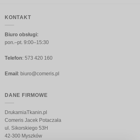
do
do
454,00 zł
454,00 zł
KONTAKT
Biuro obsługi:
pon.–pt. 9:00–15:30
Telefon
: 573 420 160
Email
: biuro@comeris.pl
DANE FIRMOWE
DrukarniaTkanin.pl
Comeris Jacek Potaczała
ul. Sikorskiego 53H
42-300 Myszków