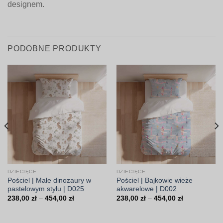
designem.
PODOBNE PRODUKTY
DZIECIĘCE
DZIECIĘCE
Pościel | Małe dinozaury w
Pościel | Bajkowie wieże
pastelowym stylu | D025
akwarelowe | D002
Zakres
Zakres
238,00
zł
–
454,00
zł
238,00
zł
–
454,00
zł
cen:
cen:
od
od
238,00 zł
238,00 zł