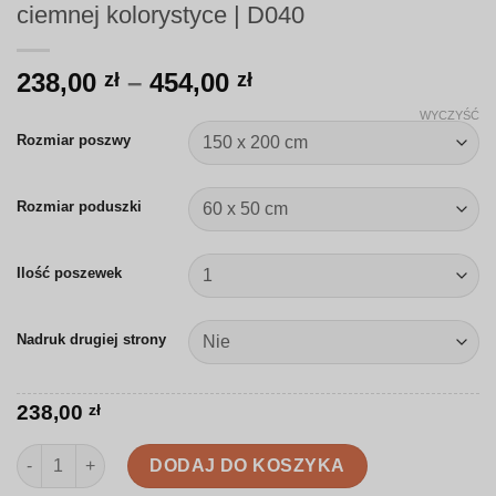
ciemnej kolorystyce | D040
Zakres
238,00
–
454,00
zł
zł
cen:
WYCZYŚĆ
od
Rozmiar poszwy
238,00 zł
do
Rozmiar poduszki
454,00 zł
Ilość poszewek
Nadruk drugiej strony
238,00
zł
ilość Pościel | Ręcznie rysowane dinozaury w ciemnej koloryst
DODAJ DO KOSZYKA