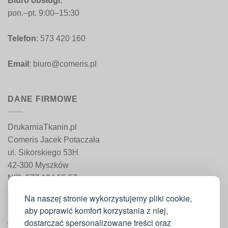
Biuro obsługi:
pon.–pt. 9:00–15:30
Telefon
: 573 420 160
Email
: biuro@comeris.pl
DANE FIRMOWE
DrukarniaTkanin.pl
Comeris Jacek Potaczała
ul. Sikorskiego 53H
42-300 Myszków
NIP: 577 194 55 57
REGON: 241 161 498
Na naszej stronie wykorzystujemy pliki cookie,
aby poprawić komfort korzystania z niej,
dostarczać spersonalizowane treści oraz
WAŻNE INFORMACJE