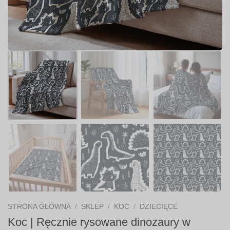
STRONA GŁÓWNA
/
SKLEP
/
KOC
/
DZIECIĘCE
Koc | Ręcznie rysowane dinozaury w