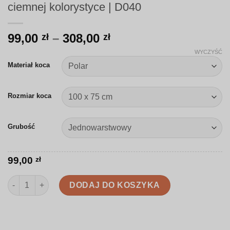
ciemnej kolorystyce | D040
Zakres
99,00
–
308,00
zł
zł
cen:
WYCZYŚĆ
od
Materiał koca
99,00 zł
do
Rozmiar koca
308,00 zł
Grubość
99,00
zł
ilość Koc | Ręcznie rysowane dinozaury w ciemnej kolorystyce 
DODAJ DO KOSZYKA