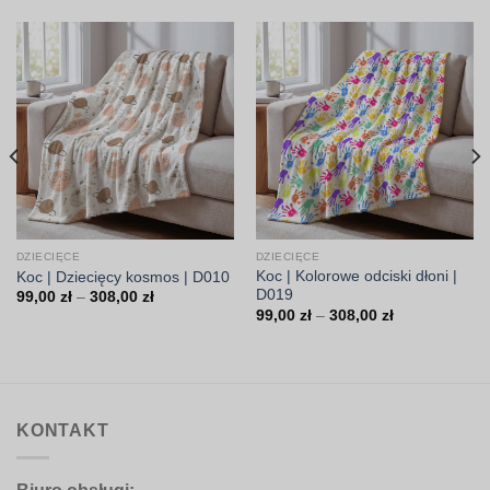
DZIECIĘCE
DZIECIĘCE
Koc | Kolorowe odciski dłoni |
Koc | Dziecięcy kosmos | D010
D019
Zakres
99,00
zł
–
308,00
zł
cen:
Zakres
99,00
zł
–
308,00
zł
od
cen:
99,00 zł
od
do
99,00 zł
308,00 zł
do
308,00 zł
KONTAKT