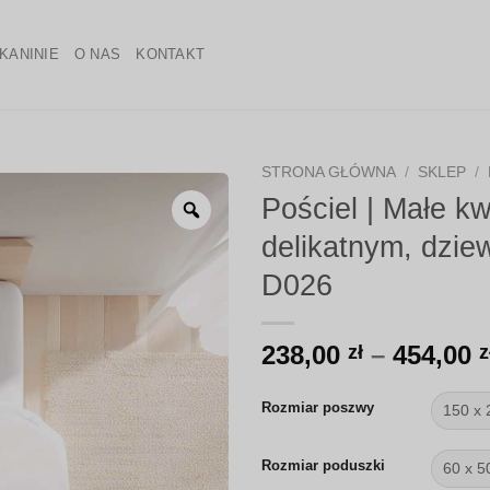
KANINIE
O NAS
KONTAKT
STRONA GŁÓWNA
/
SKLEP
/
Pościel | Małe kw
Zoom
delikatnym, dzie
D026
238,00
–
454,00
zł
z
Rozmiar poszwy
Rozmiar poduszki