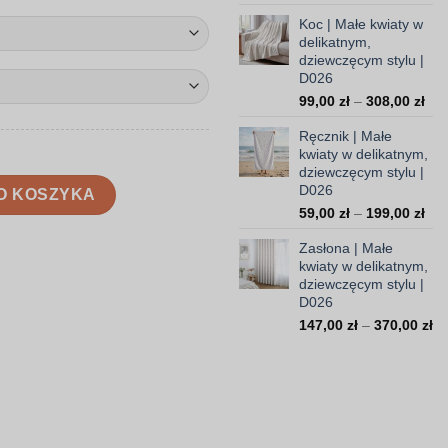
ce
Koc | Małe kwiaty w
od
delikatnym,
10
dziewczęcym stylu |
do
D026
16
Zak
99,00
zł
–
308,00
zł
cen
Ręcznik | Małe
od
kwiaty w delikatnym,
99,
dziewczęcym stylu |
do
delikatnym, dziewczęcym stylu | D026
D026
O KOSZYKA
308
Zak
59,00
zł
–
199,00
zł
cen
Zasłona | Małe
od
kwiaty w delikatnym,
59,
dziewczęcym stylu |
do
D026
199
Za
147,00
zł
–
370,00
zł
ce
od
14
do
37