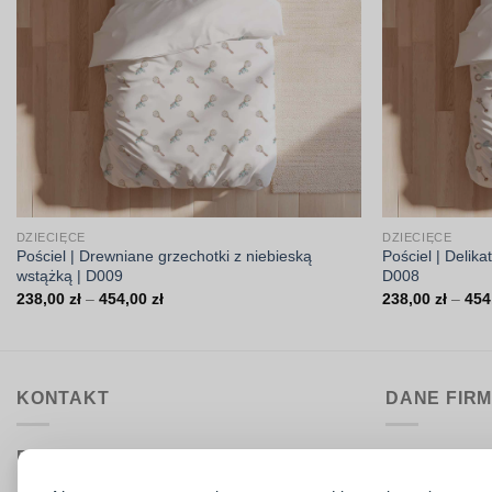
DZIECIĘCE
DZIECIĘCE
Pościel | Drewniane grzechotki z niebieską
Pościel | Delik
wstążką | D009
D008
Zakres
238,00
zł
–
454,00
zł
238,00
zł
–
454
cen:
od
238,00 zł
do
454,00 zł
KONTAKT
DANE FIR
Biuro obsługi:
DrukarniaTka
pon.–pt. 9:00–15:30
Comeris Jace