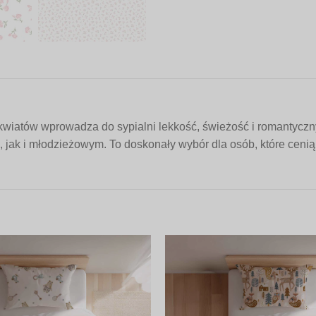
atów wprowadza do sypialni lekkość, świeżość i romantyczny c
jak i młodzieżowym. To doskonały wybór dla osób, które cenią ł