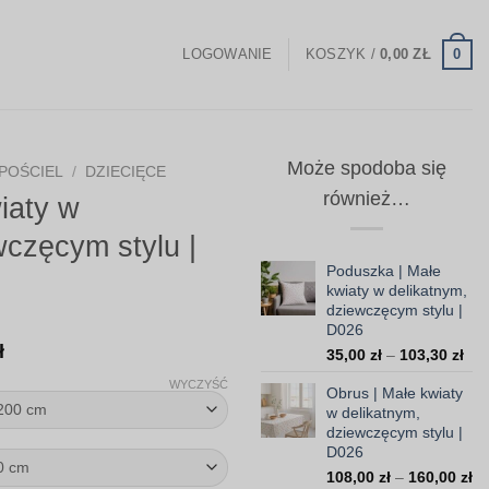
0
LOGOWANIE
KOSZYK /
0,00
ZŁ
Może spodoba się
POŚCIEL
/
DZIECIĘCE
również…
iaty w
wczęcym stylu |
Poduszka | Małe
kwiaty w delikatnym,
dziewczęcym stylu |
D026
Zakres
ł
Zak
35,00
zł
–
103,30
zł
cen:
cen
WYCZYŚĆ
Obrus | Małe kwiaty
od
od
w delikatnym,
35,
238,00 zł
dziewczęcym stylu |
do
do
D026
103
Za
108,00
zł
–
160,00
zł
454,00 zł