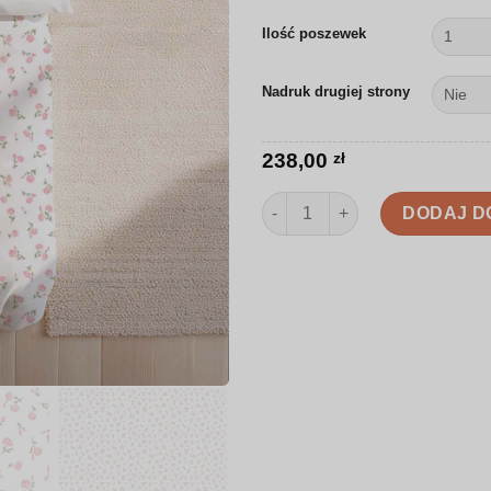
Ilość poszewek
Nadruk drugiej strony
238,00
zł
ilość Pościel | Małe kwiaty w 
DODAJ D