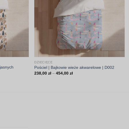
DZIECIĘCE
 jasnych
Pościel | Bajkowie wieże akwarelowe | D002
Zakres
238,00
zł
–
454,00
zł
cen:
od
238,00 zł
do
454,00 zł