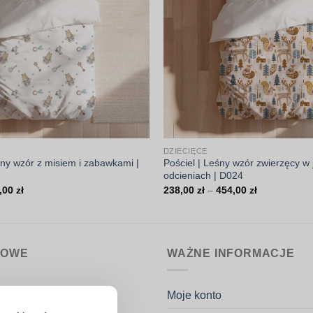
DZIECIĘCE
atny wzór z misiem i zabawkami |
Pościel | Leśny wzór zwierzęcy w
odcieniach | D024
Zakres
Zakres
,00
zł
238,00
zł
–
454,00
zł
cen:
cen:
od
od
238,00 zł
238,00 zł
do
do
454,00 zł
454,00 zł
MOWE
WAŻNE INFORMACJE
nin.pl
Moje konto
k Potaczała