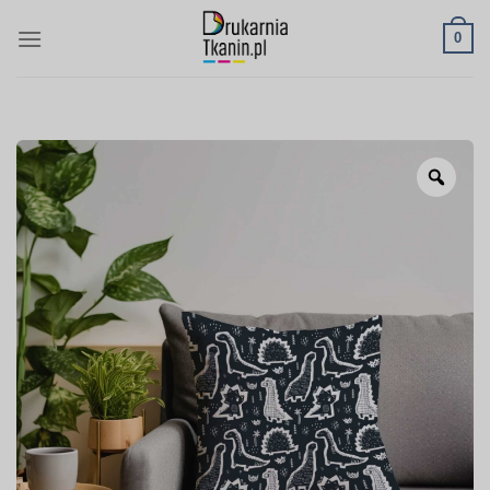
Skip
0
to
content
Zoo