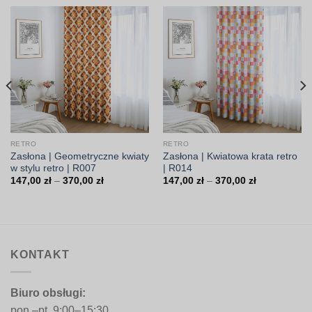
RETRO
RETRO
Zasłona | Geometryczne kwiaty
Zasłona | Kwiatowa krata retro
w stylu retro | R007
| R014
Zakres
Zakres
147,00
zł
–
370,00
zł
147,00
zł
–
370,00
zł
cen:
cen:
od
od
147,00 zł
147,00 zł
do
do
370,00 zł
370,00 zł
KONTAKT
Biuro obsługi:
pon.–pt. 9:00–15:30