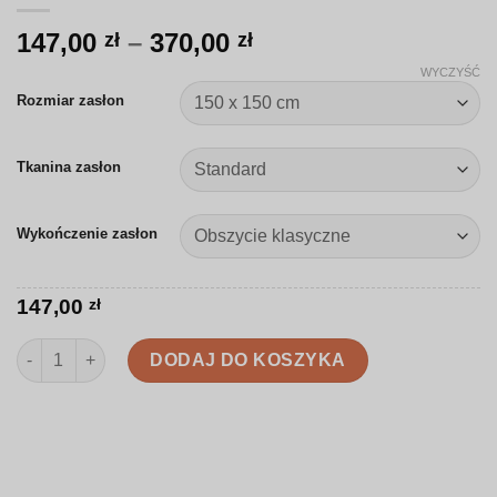
Zakres
147,00
–
370,00
zł
zł
cen:
WYCZYŚĆ
od
Rozmiar zasłon
147,00 zł
do
Tkanina zasłon
370,00 zł
Wykończenie zasłon
147,00
zł
ilość Zasłona | Organiczne kształty w ciepłej palecie kolorów | 
DODAJ DO KOSZYKA