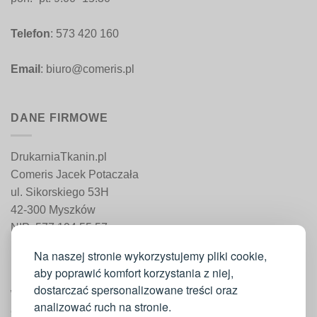
Telefon
: 573 420 160
Email
: biuro@comeris.pl
DANE FIRMOWE
DrukarniaTkanin.pl
Comeris Jacek Potaczała
ul. Sikorskiego 53H
42-300 Myszków
NIP: 577 194 55 57
REGON: 241 161 498
Na naszej stronie wykorzystujemy pliki cookie,
aby poprawić komfort korzystania z niej,
dostarczać spersonalizowane treści oraz
WAŻNE INFORMACJE
analizować ruch na stronie.