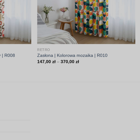
RETRO
 | R008
Zasłona | Kolorowa mozaika | R010
Zakres
147,00
zł
–
370,00
zł
cen:
od
147,00 zł
do
370,00 zł