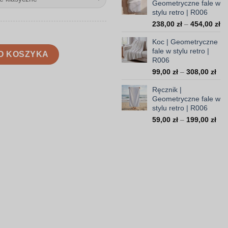
Geometryczne fale w
10
stylu retro | R006
do
Za
238,00
zł
–
454,00
zł
16
ce
Koc | Geometryczne
od
ale w stylu retro | R006
fale w stylu retro |
23
O KOSZYKA
R006
do
Zak
99,00
zł
–
308,00
zł
45
cen
Ręcznik |
od
Geometryczne fale w
99,
stylu retro | R006
do
Zak
59,00
zł
–
199,00
zł
308
cen
od
59,
do
199