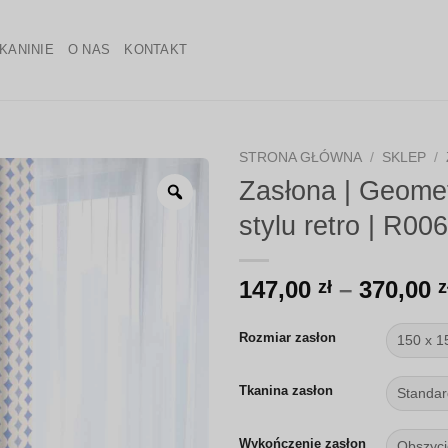
KANINIE
O NAS
KONTAKT
STRONA GŁÓWNA
/
SKLEP
/
Zasłona | Geomet
Zoom
stylu retro | R006
147,00
–
370,00
zł
z
Rozmiar zasłon
Tkanina zasłon
Wykończenie zasłon