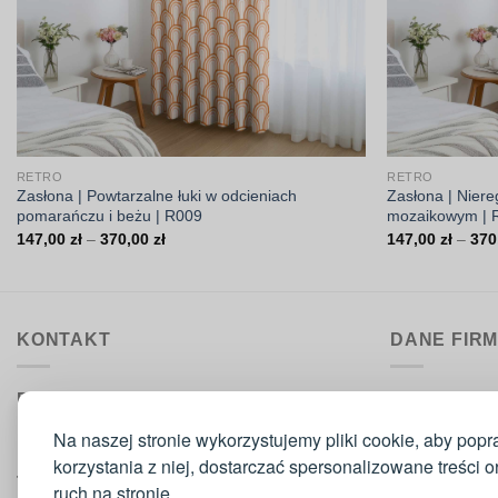
RETRO
RETRO
Zasłona | Powtarzalne łuki w odcieniach
Zasłona | Niere
pomarańczu i beżu | R009
mozaikowym | 
Zakres
147,00
zł
–
370,00
zł
147,00
zł
–
370
cen:
od
147,00 zł
do
370,00 zł
KONTAKT
DANE FIR
Biuro obsługi:
DrukarniaTka
pon.–pt. 9:00–15:30
Comeris Jace
Na naszej stronie wykorzystujemy pliki cookie, aby popr
ul. Sikorskie
korzystania z niej, dostarczać spersonalizowane treści 
Telefon
: 573 420 160
42-300 Mysz
ruch na stronie.