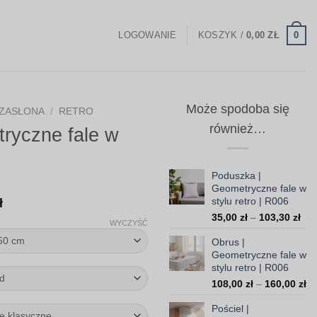
0
LOGOWANIE
KOSZYK /
0,00
ZŁ
Może spodoba się
ZASŁONA
/
RETRO
również…
ryczne fale w
Poduszka |
Geometryczne fale w
Zakres
stylu retro | R006
ł
Zak
cen:
35,00
zł
–
103,30
zł
WYCZYŚĆ
cen
od
Obrus |
od
147,00 zł
Geometryczne fale w
35,
stylu retro | R006
do
do
Za
108,00
zł
–
160,00
zł
103
370,00 zł
ce
Pościel |
od