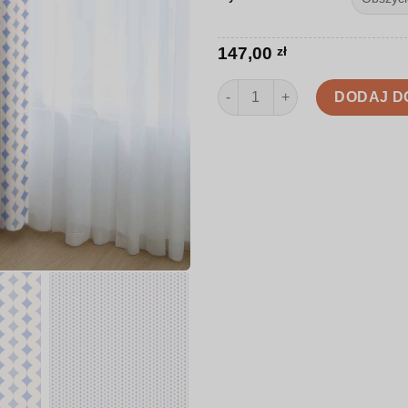
147,00
zł
ilość Zasłona | Geometryczne f
DODAJ D