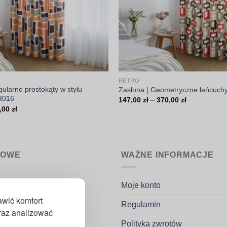
RETRO
gularne prostokąty w stylu
Zasłona | Geometryczne łańcuchy
R016
Zakres
147,00
zł
–
370,00
zł
cen:
Zakres
,00
zł
od
cen:
147,00 zł
od
do
147,00 zł
370,00 zł
do
370,00 zł
MOWE
WAŻNE INFORMACJE
nin.pl
Moje konto
k Potaczała
awić komfort
Regulamin
go 53H
oraz analizować
ków
Polityka zwrotów