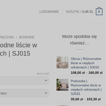
0
LOGOWANIE
KOSZYK /
0,00
ZŁ
Może spodoba się
RĘCZNIK
/
JESIENNE
również…
odne liście w
ach | SJ015
Obrus | Różnorodne
liście w ciepłych
Zakres
odcieniach | SJ015
Za
cen:
108,00
zł
–
160,00
zł
WYCZYŚĆ
ce
od
Poduszka |
od
59,00 zł
Różnorodne liście w
10
ciepłych odcieniach |
do
do
SJ015
16
199,00 zł
Zak
35,00
zł
–
103,30
zł
cen