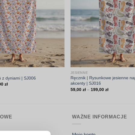
JESIENNE
Ręcznik | Rysunkowe jesienne na
ń z dyniami | SJ006
akcenty | SJ016
Zakres
00
zł
cen:
Zakres
59,00
zł
–
199,00
zł
od
cen:
59,00 zł
od
do
59,00 zł
199,00 zł
do
199,00 zł
MOWE
WAŻNE INFORMACJE
nin.pl
Moje konto