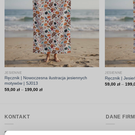
JESIENNE
JESIENNE
Ręcznik | Nowoczesna ilustracja jesiennych
Ręcznik | Jesie
motywów | SJ013
59,00
zł
–
199,
Zakres
59,00
zł
–
199,00
zł
cen:
od
59,00 zł
do
199,00 zł
KONTAKT
DANE FIR
Biuro obsługi:
DrukarniaTka