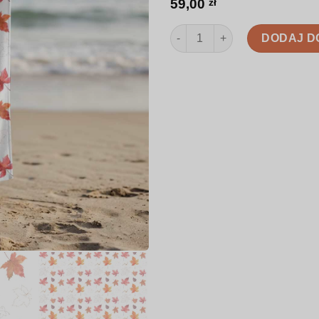
59,00
zł
ilość Ręcznik | Różnorodne liś
DODAJ D