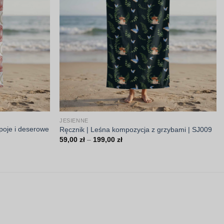
JESIENNE
poje i deserowe
Ręcznik | Leśna kompozycja z grzybami | SJ009
Zakres
59,00
zł
–
199,00
zł
cen:
od
59,00 zł
do
199,00 zł