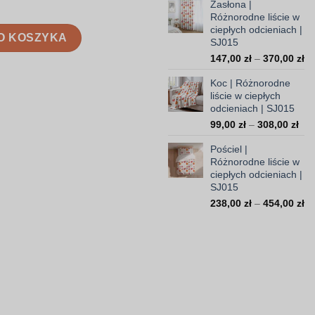
Zasłona |
od
Różnorodne liście w
35,
ciepłych odcieniach |
cie w ciepłych odcieniach | SJ015
do
O KOSZYKA
SJ015
103
Za
147,00
zł
–
370,00
zł
ce
Koc | Różnorodne
od
liście w ciepłych
14
odcieniach | SJ015
do
Zak
99,00
zł
–
308,00
zł
37
cen
Pościel |
od
Różnorodne liście w
99,
ciepłych odcieniach |
do
SJ015
308
Za
238,00
zł
–
454,00
zł
ce
od
23
do
45