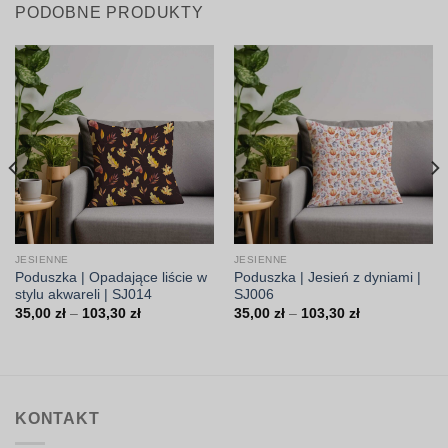
PODOBNE PRODUKTY
JESIENNE
JESIENNE
Poduszka | Opadające liście w
Poduszka | Jesień z dyniami |
stylu akwareli | SJ014
SJ006
Zakres
Zakres
35,00
zł
–
103,30
zł
35,00
zł
–
103,30
zł
cen:
cen:
od
od
35,00 zł
35,00 zł
do
do
103,30 zł
103,30 zł
KONTAKT