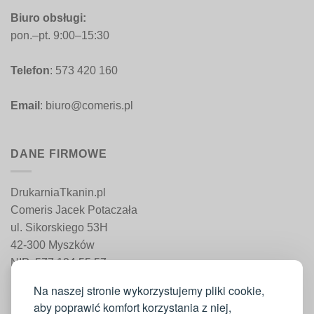
Biuro obsługi:
pon.–pt. 9:00–15:30
Telefon
: 573 420 160
Email
: biuro@comeris.pl
DANE FIRMOWE
DrukarniaTkanin.pl
Comeris Jacek Potaczała
ul. Sikorskiego 53H
42-300 Myszków
NIP: 577 194 55 57
REGON: 241 161 498
Na naszej stronie wykorzystujemy pliki cookie,
aby poprawić komfort korzystania z niej,