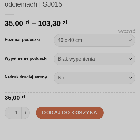
odcieniach | SJ015
Zakres
35,00
–
103,30
zł
zł
cen:
WYCZYŚĆ
od
Rozmiar poduszki
35,00 zł
do
Wypełnienie poduszki
103,30 zł
Nadruk drugiej strony
35,00
zł
ilość Poduszka | Różnorodne liście w ciepłych odcieniach | SJ
DODAJ DO KOSZYKA