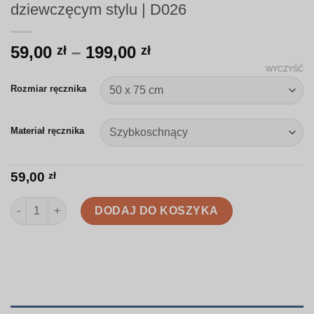
dziewczęcym stylu | D026
Zakres
59,00
–
199,00
zł
zł
cen:
WYCZYŚĆ
od
Rozmiar ręcznika
59,00 zł
do
Materiał ręcznika
199,00 zł
59,00
zł
ilość Ręcznik | Małe kwiaty w delikatnym, dziewczęcym stylu | 
DODAJ DO KOSZYKA