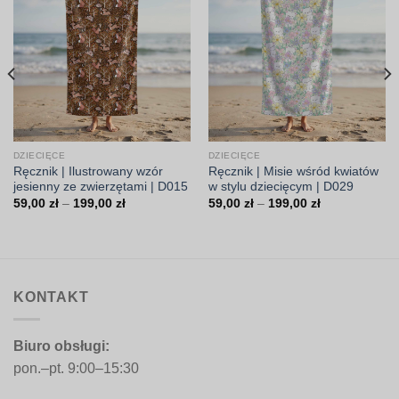
DZIECIĘCE
DZIECIĘCE
Ręcznik | Ilustrowany wzór
Ręcznik | Misie wśród kwiatów
jesienny ze zwierzętami | D015
w stylu dziecięcym | D029
Zakres
Zakres
59,00
zł
–
199,00
zł
59,00
zł
–
199,00
zł
cen:
cen:
od
od
59,00 zł
59,00 zł
do
do
199,00 zł
199,00 zł
KONTAKT
Biuro obsługi:
pon.–pt. 9:00–15:30