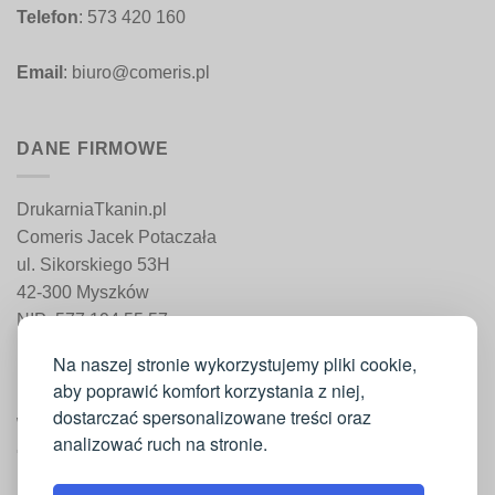
Telefon
: 573 420 160
Email
: biuro@comeris.pl
DANE FIRMOWE
DrukarniaTkanin.pl
Comeris Jacek Potaczała
ul. Sikorskiego 53H
42-300 Myszków
NIP: 577 194 55 57
REGON: 241 161 498
Na naszej stronie wykorzystujemy pliki cookie,
aby poprawić komfort korzystania z niej,
dostarczać spersonalizowane treści oraz
WAŻNE INFORMACJE
analizować ruch na stronie.
Moje konto