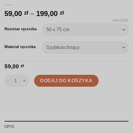
Zakres
59,00
–
199,00
zł
zł
cen:
WYCZYŚĆ
od
Rozmiar ręcznika
59,00 zł
do
Materiał ręcznika
199,00 zł
59,00
zł
ilość Ręcznik | Kolorowe odciski dłoni | D019
DODAJ DO KOSZYKA
OPIS