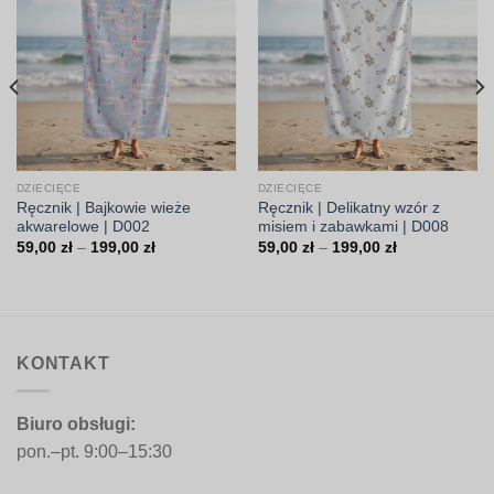
DZIECIĘCE
DZIECIĘCE
Ręcznik | Bajkowie wieże
Ręcznik | Delikatny wzór z
akwarelowe | D002
misiem i zabawkami | D008
Zakres
Zakres
59,00
zł
–
199,00
zł
59,00
zł
–
199,00
zł
cen:
cen:
od
od
59,00 zł
59,00 zł
do
do
199,00 zł
199,00 zł
KONTAKT
Biuro obsługi:
pon.–pt. 9:00–15:30