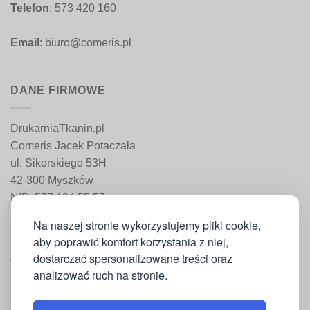
Telefon
: 573 420 160
Email
: biuro@comeris.pl
DANE FIRMOWE
DrukarniaTkanin.pl
Comeris Jacek Potaczała
ul. Sikorskiego 53H
42-300 Myszków
NIP: 577 194 55 57
REGON: 241 161 498
Na naszej stronie wykorzystujemy pliki cookie,
aby poprawić komfort korzystania z niej,
dostarczać spersonalizowane treści oraz
WAŻNE INFORMACJE
analizować ruch na stronie.
Moje konto