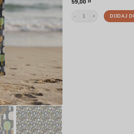
59,00
zł
ilość Ręcznik | Leśny wzór zw
DODAJ D