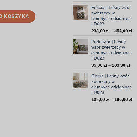
cen
Pościel | Leśny wzór
od
zwierzęcy w
ierzęcy w ciemnych odcieniach | D023
99,
O KOSZYKA
ciemnych odcieniach
do
| D023
308
Za
238,00
zł
–
454,00
zł
ce
Poduszka | Leśny
od
wzór zwierzęcy w
23
ciemnych odcieniach
do
| D023
45
Zak
35,00
zł
–
103,30
zł
cen
Obrus | Leśny wzór
od
zwierzęcy w
35,
ciemnych odcieniach
do
| D023
103
Za
108,00
zł
–
160,00
zł
ce
od
10
do
16