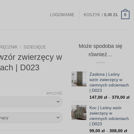
0
LOGOWANIE
KOSZYK /
0,00
ZŁ
Może spodoba się
RĘCZNIK
/
DZIECIĘCE
również…
wzór zwierzęcy w
iach | D023
Zasłona | Leśny
wzór zwierzęcy w
Zakres
ciemnych odcieniach
| D023
cen:
WYCZYŚĆ
Za
147,00
zł
–
370,00
zł
od
ce
59,00 zł
Koc | Leśny wzór
od
zwierzęcy w
do
14
ciemnych odcieniach
do
199,00 zł
| D023
37
Zak
99,00
zł
–
308,00
zł