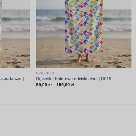
DZIECIĘCE
gospodarcze |
Ręcznik | Kolorowe odciski dłoni | D019
Zakres
59,00
zł
–
199,00
zł
cen:
od
59,00 zł
do
199,00 zł