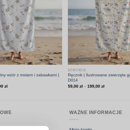
DZIECIĘCE
atny wzór z misiem i zabawkami |
Ręcznik | Ilustrowane zwierzęta 
D014
Zakres
Zakres
00
zł
59,00
zł
–
199,00
zł
cen:
cen:
od
od
59,00 zł
59,00 zł
do
do
199,00 zł
199,00 zł
MOWE
WAŻNE INFORMACJE
nin.pl
Moje konto