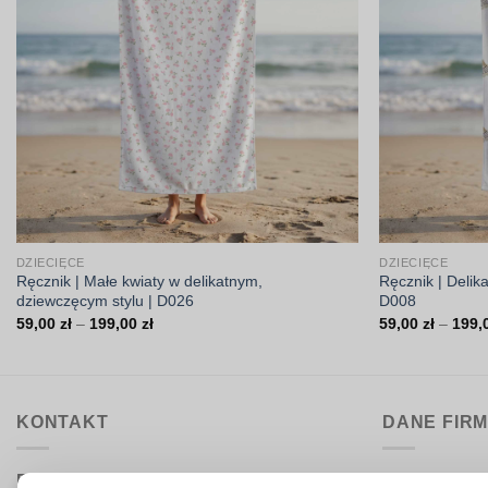
DZIECIĘCE
DZIECIĘCE
Ręcznik | Małe kwiaty w delikatnym,
Ręcznik | Delik
dziewczęcym stylu | D026
D008
Zakres
59,00
zł
–
199,00
zł
59,00
zł
–
199,
cen:
od
59,00 zł
do
199,00 zł
KONTAKT
DANE FIR
Biuro obsługi:
DrukarniaTka