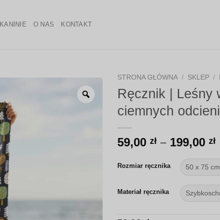
KANINIE
O NAS
KONTAKT
STRONA GŁÓWNA
/
SKLEP
/
Ręcznik | Leśny 
Zoom
ciemnych odcien
59,00
–
199,00
zł
zł
Rozmiar ręcznika
Materiał ręcznika