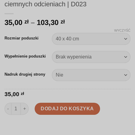
ciemnych odcieniach | D023
Zakres
35,00
–
103,30
zł
zł
cen:
WYCZYŚĆ
od
Rozmiar poduszki
35,00 zł
do
Wypełnienie poduszki
103,30 zł
Nadruk drugiej strony
35,00
zł
ilość Poduszka | Leśny wzór zwierzęcy w ciemnych odcieniach 
DODAJ DO KOSZYKA