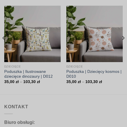
DZIECIĘCE
DZIECIĘCE
Poduszka | Ilustrowane
Poduszka | Dziecięcy kosmos |
dziecięce dinozaury | D012
D010
Zakres
Zakres
35,00
zł
–
103,30
zł
35,00
zł
–
103,30
zł
cen:
cen:
od
od
35,00 zł
35,00 zł
do
do
103,30 zł
103,30 zł
KONTAKT
Biuro obsługi: