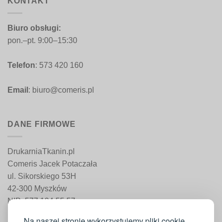
KONTAKT
Biuro obsługi:
pon.–pt. 9:00–15:30
Telefon
: 573 420 160
Email
: biuro@comeris.pl
DANE FIRMOWE
DrukarniaTkanin.pl
Comeris Jacek Potaczała
ul. Sikorskiego 53H
42-300 Myszków
NIP: 577 194 55 57
REGON: 241 161 498
Na naszej stronie wykorzystujemy pliki cookie,