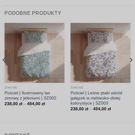
PODOBNE PRODUKTY
ZIMOWE
ZIMOWE
Pościel | Ilustrowany las
Pościel | Leśne ptaki wśród
zimowy z jeleniami | SZ002
gałązek w niebiesko-złotej
kolorystyce | SZ003
Zakres
238,00
zł
–
454,00
zł
cen:
Zakres
238,00
zł
–
454,00
zł
od
cen:
238,00 zł
od
do
238,00 zł
454,00 zł
do
454,00 zł