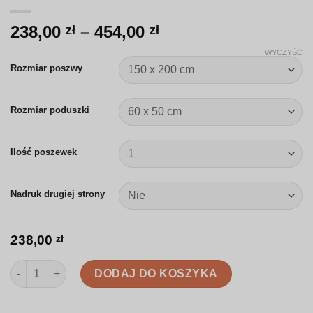
Zakres
238,00
–
454,00
zł
zł
cen:
WYCZYŚĆ
od
Rozmiar poszwy
238,00 zł
do
Rozmiar poduszki
454,00 zł
Ilość poszewek
Nadruk drugiej strony
238,00
zł
ilość Pościel | Leśne zwierzęta i szyszki | SZ004
DODAJ DO KOSZYKA