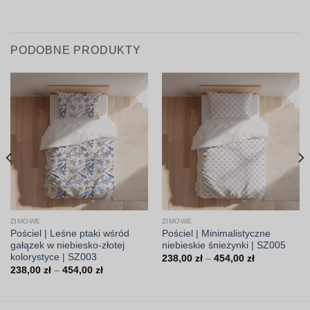
PODOBNE PRODUKTY
ZIMOWE
ZIMOWE
Pościel | Leśne ptaki wśród
Pościel | Minimalistyczne
gałązek w niebiesko-złotej
niebieskie śnieżynki | SZ005
kolorystyce | SZ003
Zakres
238,00
zł
–
454,00
zł
cen:
Zakres
238,00
zł
–
454,00
zł
od
cen:
238,00 zł
od
do
238,00 zł
454,00 zł
do