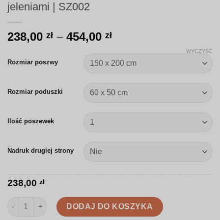
jeleniami | SZ002
Zakres
238,00
–
454,00
zł
zł
cen:
WYCZYŚĆ
od
Rozmiar poszwy
238,00 zł
do
Rozmiar poduszki
454,00 zł
Ilość poszewek
Nadruk drugiej strony
238,00
zł
ilość Pościel | Ilustrowany las zimowy z jeleniami | SZ002
DODAJ DO KOSZYKA