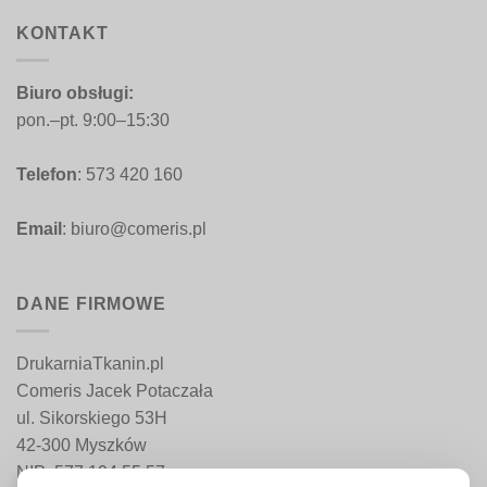
454,00 zł
KONTAKT
Biuro obsługi:
pon.–pt. 9:00–15:30
Telefon
: 573 420 160
Email
: biuro@comeris.pl
DANE FIRMOWE
DrukarniaTkanin.pl
Comeris Jacek Potaczała
ul. Sikorskiego 53H
42-300 Myszków
NIP: 577 194 55 57