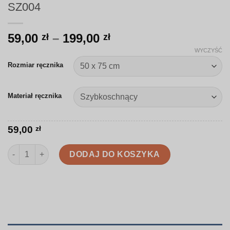
SZ004
Zakres
59,00
–
199,00
zł
zł
cen:
WYCZYŚĆ
od
Rozmiar ręcznika
59,00 zł
do
Materiał ręcznika
199,00 zł
59,00
zł
ilość Ręcznik | Leśne zwierzęta i szyszki | SZ004
DODAJ DO KOSZYKA