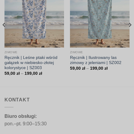
ZIMOWE
ZIMOWE
Ręcznik | Leśne ptaki wśród
Ręcznik | Ilustrowany las
gałązek w niebiesko-złotej
zimowy z jeleniami | SZ002
kolorystyce | SZ003
Zakres
59,00
zł
–
199,00
zł
cen:
Zakres
59,00
zł
–
199,00
zł
od
cen:
59,00 zł
od
do
59,00 zł
199,00 zł
do
199,00 zł
KONTAKT
Biuro obsługi:
pon.–pt. 9:00–15:30