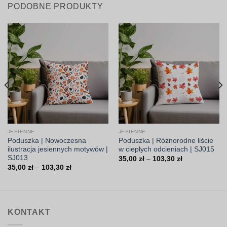
PODOBNE PRODUKTY
JESIENNE
JESIENNE
Poduszka | Nowoczesna
Poduszka | Różnorodne liście
ilustracja jesiennych motywów |
w ciepłych odcieniach | SJ015
SJ013
Zakres
35,00
zł
–
103,30
zł
cen:
Zakres
35,00
zł
–
103,30
zł
od
cen:
35,00 zł
od
do
35,00 zł
103,30 zł
do
103,30 zł
KONTAKT