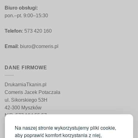
Biuro obsługi:
pon.–pt. 9:00–15:30
Telefon
: 573 420 160
Email
: biuro@comeris.pl
DANE FIRMOWE
DrukarniaTkanin.pl
Comeris Jacek Potaczała
ul. Sikorskiego 53H
42-300 Myszków
NIP: 577 194 55 57
REGON: 241 161 498
Na naszej stronie wykorzystujemy pliki cookie,
aby poprawić komfort korzystania z niej,