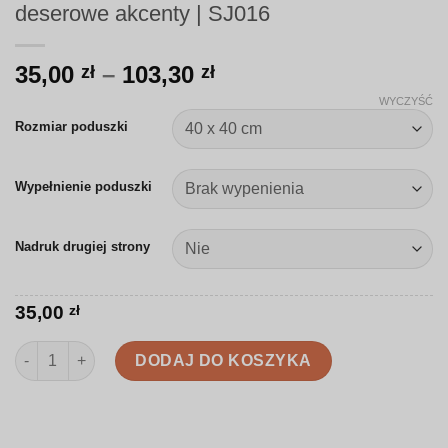
deserowe akcenty | SJ016
Zakres
35,00
–
103,30
zł
zł
cen:
WYCZYŚĆ
od
Rozmiar poduszki
35,00 zł
do
Wypełnienie poduszki
103,30 zł
Nadruk drugiej strony
35,00
zł
ilość Poduszka | Rysunkowe jesienne napoje i deserowe akcent
DODAJ DO KOSZYKA