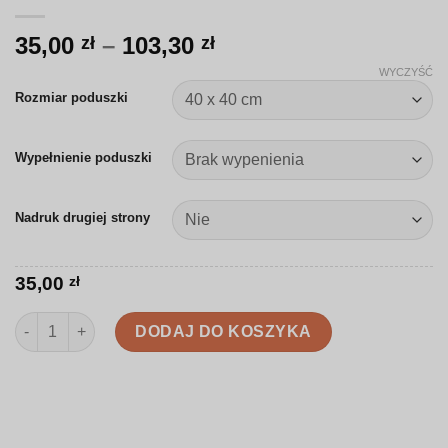
Zakres
35,00
–
103,30
zł
zł
cen:
WYCZYŚĆ
od
Rozmiar poduszki
35,00 zł
do
Wypełnienie poduszki
103,30 zł
Nadruk drugiej strony
35,00
zł
ilość Poduszka | Jesień z dyniami | SJ006
DODAJ DO KOSZYKA