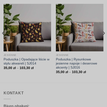
JESIENNE
JESIENNE
Poduszka | Opadające liście w
Poduszka | Rysunkowe
stylu akwareli | SJ014
jesienne napoje i deserowe
akcenty | SJ016
Zakres
35,00
zł
–
103,30
zł
cen:
Zakres
35,00
zł
–
103,30
zł
od
cen:
35,00 zł
od
do
35,00 zł
103,30 zł
do
103,30 zł
KONTAKT
Biuro obsługi: