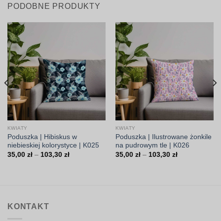
PODOBNE PRODUKTY
KWIATY
KWIATY
Poduszka | Hibiskus w
Poduszka | Ilustrowane żonkile
niebieskiej kolorystyce | K025
na pudrowym tle | K026
Zakres
Zakres
35,00
zł
–
103,30
zł
35,00
zł
–
103,30
zł
cen:
cen:
od
od
35,00 zł
35,00 zł
do
do
103,30 zł
103,30 zł
KONTAKT