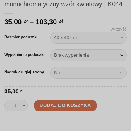
monochromatyczny wzór kwiatowy | K044
Zakres
35,00
–
103,30
zł
zł
cen:
WYCZYŚĆ
od
Rozmiar poduszki
35,00 zł
do
Wypełnienie poduszki
103,30 zł
Nadruk drugiej strony
35,00
zł
ilość Poduszka | Nowoczesny monochromatyczny wzór kwiatow
DODAJ DO KOSZYKA