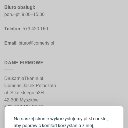
Biuro obsługi:
pon.–pt. 9:00–15:30
Telefon
: 573 420 160
Email
: biuro@comeris.pl
DANE FIRMOWE
DrukarniaTkanin.pl
Comeris Jacek Potaczała
ul. Sikorskiego 53H
42-300 Myszków
NIP: 577 194 55 57
REGON: 241 161 498
Na naszej stronie wykorzystujemy pliki cookie,
aby poprawić komfort korzystania z niej,