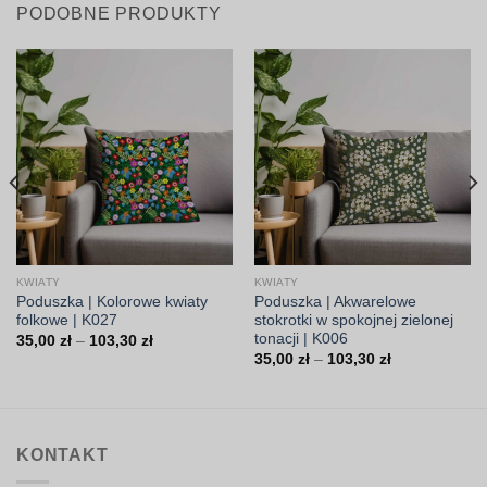
PODOBNE PRODUKTY
KWIATY
KWIATY
Poduszka | Kolorowe kwiaty
Poduszka | Akwarelowe
folkowe | K027
stokrotki w spokojnej zielonej
tonacji | K006
Zakres
35,00
zł
–
103,30
zł
cen:
Zakres
35,00
zł
–
103,30
zł
od
cen:
35,00 zł
od
do
35,00 zł
103,30 zł
do
103,30 zł
KONTAKT