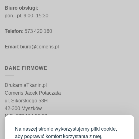
Biuro obsługi:
pon.–pt. 9:00–15:30
Telefon
: 573 420 160
Email
: biuro@comeris.pl
DANE FIRMOWE
DrukarniaTkanin.pl
Comeris Jacek Potaczała
ul. Sikorskiego 53H
42-300 Myszków
NIP: 577 194 55 57
REGON: 241 161 498
Na naszej stronie wykorzystujemy pliki cookie,
aby poprawić komfort korzystania z niej,