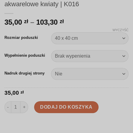
akwarelowe kwiaty | K016
Zakres
35,00
–
103,30
zł
zł
cen:
WYCZYŚĆ
od
Rozmiar poduszki
35,00 zł
do
Wypełnienie poduszki
103,30 zł
Nadruk drugiej strony
35,00
zł
ilość Poduszka | Delikatne niebieskie akwarelowe kwiaty | K016
DODAJ DO KOSZYKA