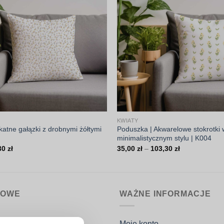
KWIATY
katne gałązki z drobnymi żółtymi
Poduszka | Akwarelowe stokrotki 
minimalistycznym stylu | K004
Zakres
Zakres
30
zł
35,00
zł
–
103,30
zł
cen:
cen:
od
od
35,00 zł
35,00 zł
do
do
103,30 zł
103,30 zł
MOWE
WAŻNE INFORMACJE
nin.pl
Moje konto