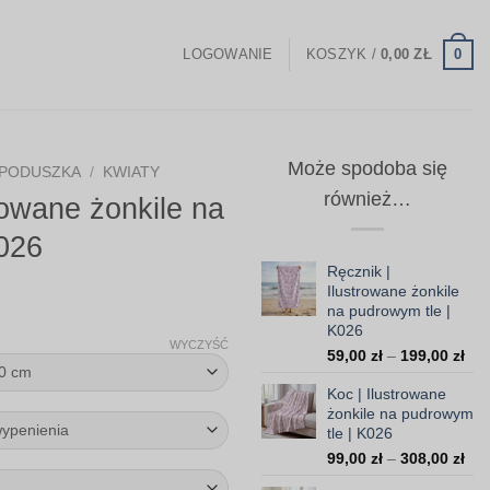
0
LOGOWANIE
KOSZYK /
0,00
ZŁ
Może spodoba się
PODUSZKA
/
KWIATY
również…
rowane żonkile na
026
Ręcznik |
Ilustrowane żonkile
Zakres
na pudrowym tle |
K026
cen:
WYCZYŚĆ
Zak
59,00
zł
–
199,00
zł
od
cen
35,00 zł
Koc | Ilustrowane
od
żonkile na pudrowym
do
59,
tle | K026
do
103,30 zł
Zak
99,00
zł
–
308,00
zł
199
cen