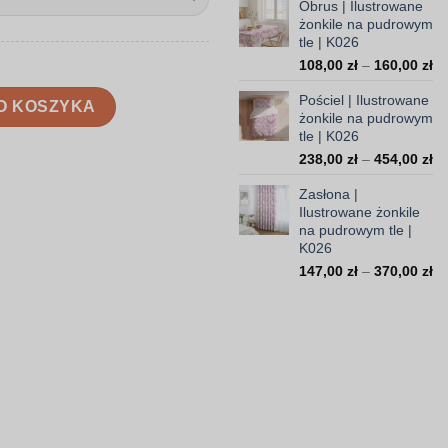
Obrus | Ilustrowane
od
żonkile na pudrowym
99,
tle | K026
do
Za
108,00
zł
–
160,00
zł
308
ce
onkile na pudrowym tle | K026
Pościel | Ilustrowane
od
O KOSZYKA
żonkile na pudrowym
10
tle | K026
do
Za
238,00
zł
–
454,00
zł
16
ce
Zasłona |
od
Ilustrowane żonkile
23
na pudrowym tle |
do
K026
45
Za
147,00
zł
–
370,00
zł
ce
od
14
do
37