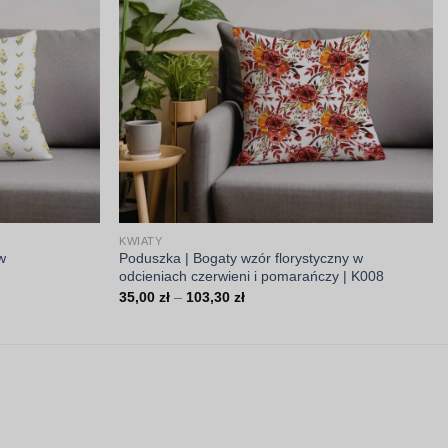
KWIATY
w
Poduszka | Bogaty wzór florystyczny w
odcieniach czerwieni i pomarańczy | K008
Zakres
35,00
zł
–
103,30
zł
cen:
od
35,00 zł
do
103,30 zł