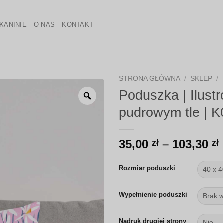
KANINIE
O NAS
KONTAKT
STRONA GŁÓWNA
/
SKLEP
/
Poduszka | Ilust
Zoom
pudrowym tle | K
35,00
–
103,30
zł
zł
Rozmiar poduszki
Wypełnienie poduszki
Nadruk drugiej strony