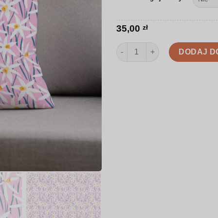
35,00
zł
ilość Poduszka | Ilustrowane ż
DODAJ D