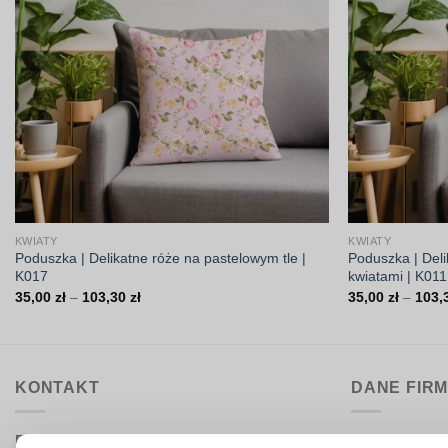
KWIATY
KWIATY
Poduszka | Delikatne róże na pastelowym tle |
Poduszka | Deli
K017
kwiatami | K011
Zakres
35,00
zł
–
103,30
zł
35,00
zł
–
103,
cen:
od
35,00 zł
do
103,30 zł
KONTAKT
DANE FIR
Biuro obsługi:
DrukarniaTka