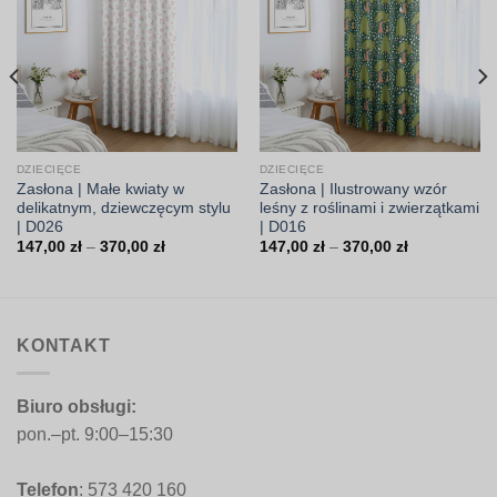
DZIECIĘCE
DZIECIĘCE
Zasłona | Małe kwiaty w
Zasłona | Ilustrowany wzór
delikatnym, dziewczęcym stylu
leśny z roślinami i zwierzątkami
| D026
| D016
Zakres
Zakres
147,00
zł
–
370,00
zł
147,00
zł
–
370,00
zł
cen:
cen:
od
od
147,00 zł
147,00 zł
do
do
370,00 zł
370,00 zł
KONTAKT
Biuro obsługi:
pon.–pt. 9:00–15:30
Telefon
: 573 420 160