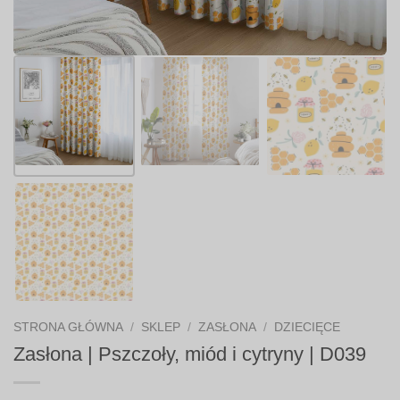
STRONA GŁÓWNA
/
SKLEP
/
ZASŁONA
/
DZIECIĘCE
Zasłona | Pszczoły, miód i cytryny | D039