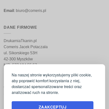
Email
: biuro@comeris.pl
DANE FIRMOWE
DrukarniaTkanin.pl
Comeris Jacek Potaczała
ul. Sikorskiego 53H
42-300 Myszków
NIP: 577 194 55 57
REGON: 241 161 498
Na naszej stronie wykorzystujemy pliki cookie,
aby poprawić komfort korzystania z niej,
dostarczać spersonalizowane treści oraz
WAŻNE INFORMACJE
analizować ruch na stronie.
Moje konto
ZAAKCEPTUJ