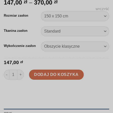
Zakres
147,00
–
370,00
zł
zł
cen:
WYCZYŚĆ
od
Rozmiar zasłon
147,00 zł
do
Tkanina zasłon
370,00 zł
Wykończenie zasłon
147,00
zł
ilość Zasłona | Pszczoły, miód i cytryny | D039
DODAJ DO KOSZYKA