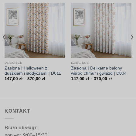
DZIECIĘCE
DZIECIĘCE
Zasłona | Halloween z
Zasłona | Delikatne balony
duszkiem i słodyczami | D011
wśród chmur i gwiazd | D004
Zakres
Zakres
147,00
zł
–
370,00
zł
147,00
zł
–
370,00
zł
cen:
cen:
od
od
147,00 zł
147,00 zł
do
do
370,00 zł
370,00 zł
KONTAKT
Biuro obsługi:
pon.–pt. 9:00–15:30