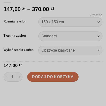
Zakres
147,00
–
370,00
zł
zł
cen:
WYCZYŚĆ
od
Rozmiar zasłon
147,00 zł
do
Tkanina zasłon
370,00 zł
Wykończenie zasłon
147,00
zł
ilość Zasłona | Ilustrowane zimowe niedźwiedzie | D013
DODAJ DO KOSZYKA