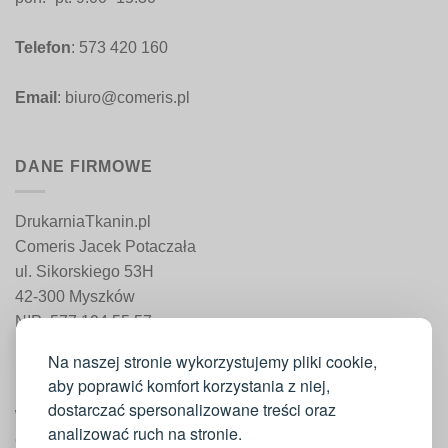
Telefon
: 573 420 160
Email
: biuro@comeris.pl
DANE FIRMOWE
DrukarniaTkanin.pl
Comeris Jacek Potaczała
ul. Sikorskiego 53H
42-300 Myszków
NIP: 577 194 55 57
REGON: 241 161 498
Na naszej stronie wykorzystujemy pliki cookie,
aby poprawić komfort korzystania z niej,
dostarczać spersonalizowane treści oraz
WAŻNE INFORMACJE
analizować ruch na stronie.