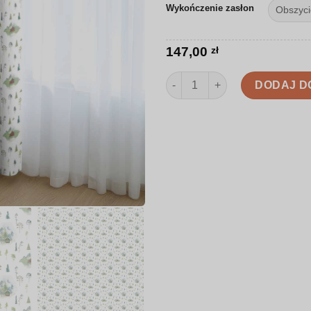
Wykończenie zasłon
147,00
zł
ilość Zasłona | Leśne domki w
DODAJ D