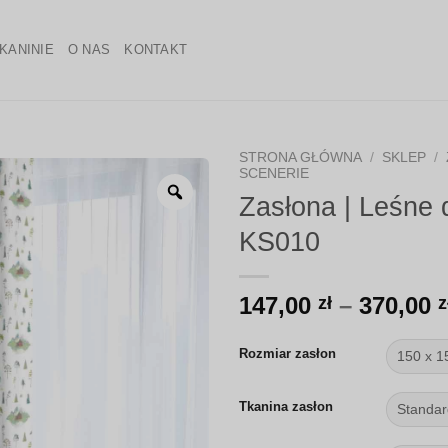
KANINIE
O NAS
KONTAKT
STRONA GŁÓWNA
/
SKLEP
/
SCENERIE
Zoom
Zasłona | Leśne 
KS010
147,00
–
370,00
zł
z
Rozmiar zasłon
Tkanina zasłon