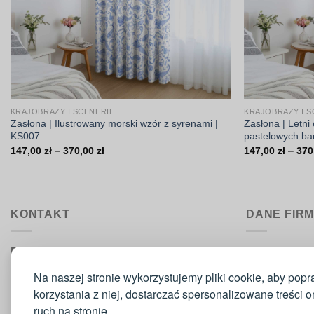
KRAJOBRAZY I SCENERIE
KRAJOBRAZY I S
Zasłona | Ilustrowany morski wzór z syrenami |
Zasłona | Letni
KS007
pastelowych ba
Zakres
147,00
zł
–
370,00
zł
147,00
zł
–
370
cen:
od
147,00 zł
do
370,00 zł
KONTAKT
DANE FIR
Biuro obsługi:
DrukarniaTka
pon.–pt. 9:00–15:30
Comeris Jace
Na naszej stronie wykorzystujemy pliki cookie, aby popr
ul. Sikorskie
korzystania z niej, dostarczać spersonalizowane treści 
Telefon
: 573 420 160
42-300 Mysz
ruch na stronie.