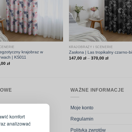
CENERIE
KRAJOBRAZY I SCENERIE
 egzotyczny krajobraz w
Zasłona | Las tropikalny czarno-bi
rwach | KS011
Zakres
147,00
zł
–
370,00
zł
cen:
Zakres
,00
zł
od
cen:
147,00 zł
od
do
147,00 zł
370,00 zł
do
370,00 zł
MOWE
WAŻNE INFORMACJE
nin.pl
Moje konto
k Potaczała
awić komfort
Regulamin
go 53H
oraz analizować
ków
Polityka zwrotów