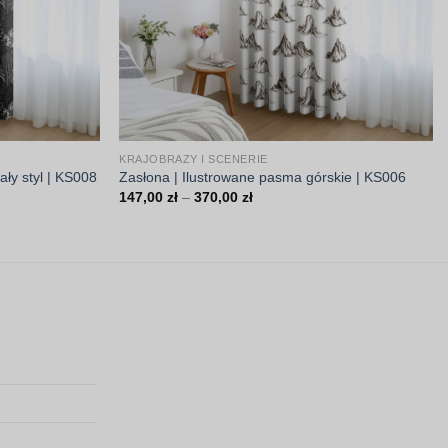
KRAJOBRAZY I SCENERIE
ały styl | KS008
Zasłona | Ilustrowane pasma górskie | KS006
Zakres
147,00
zł
–
370,00
zł
cen:
od
147,00 zł
do
370,00 zł