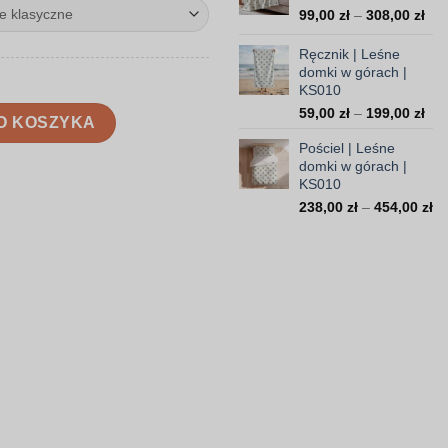
do
Zak
99,00
zł
–
308,00
zł
16
cen
od
Ręcznik | Leśne
99,
domki w górach |
KS010
do
308
Zak
 górach | KS010
59,00
zł
–
199,00
zł
O KOSZYKA
cen
Pościel | Leśne
od
domki w górach |
59,
KS010
do
Za
238,00
zł
–
454,00
zł
199
ce
od
23
do
45