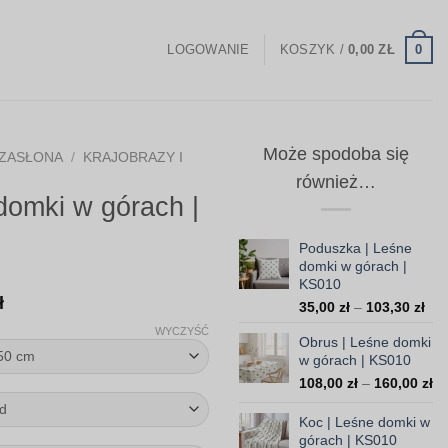
0
LOGOWANIE
KOSZYK /
0,00
ZŁ
Może spodoba się
ZASŁONA
/
KRAJOBRAZY I
również…
domki w górach |
Poduszka | Leśne
domki w górach |
KS010
Zakres
ł
Zak
35,00
zł
–
103,30
zł
cen:
cen
WYCZYŚĆ
Obrus | Leśne domki
od
od
w górach | KS010
35,
147,00 zł
do
Za
108,00
zł
–
160,00
zł
do
103
ce
370,00 zł
od
Koc | Leśne domki w
10
górach | KS010