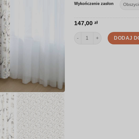
Wykończenie zasłon
147,00
zł
ilość Zasłona | Akwarelowe pn
DODAJ D