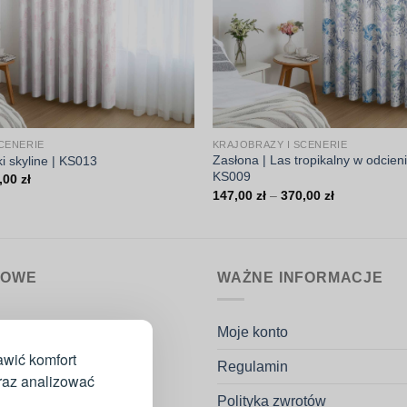
CENERIE
KRAJOBRAZY I SCENERIE
Zasłona | Las tropikalny w odcieni
ki skyline | KS013
KS009
Zakres
,00
zł
cen:
Zakres
147,00
zł
–
370,00
zł
od
cen:
147,00 zł
od
do
147,00 zł
370,00 zł
do
370,00 zł
MOWE
WAŻNE INFORMACJE
nin.pl
Moje konto
k Potaczała
awić komfort
Regulamin
go 53H
oraz analizować
ków
Polityka zwrotów