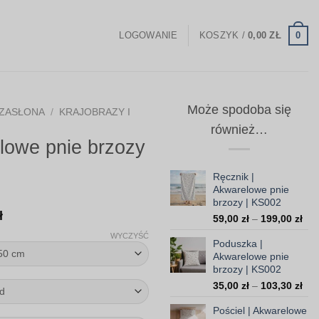
0
LOGOWANIE
KOSZYK /
0,00
ZŁ
Może spodoba się
ZASŁONA
/
KRAJOBRAZY I
również…
lowe pnie brzozy
Ręcznik |
Akwarelowe pnie
brzozy | KS002
Zakres
ł
Zak
59,00
zł
–
199,00
zł
cen:
cen
WYCZYŚĆ
Poduszka |
od
od
Akwarelowe pnie
59,
147,00 zł
brzozy | KS002
do
do
Zak
35,00
zł
–
103,30
zł
199
370,00 zł
cen
Pościel | Akwarelowe
od