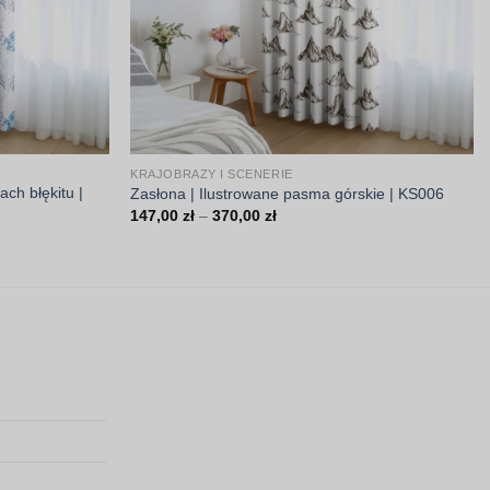
KRAJOBRAZY I SCENERIE
ach błękitu |
Zasłona | Ilustrowane pasma górskie | KS006
Zakres
147,00
zł
–
370,00
zł
cen:
od
147,00 zł
do
370,00 zł