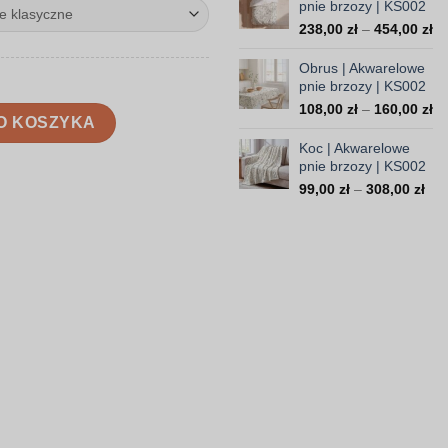
pnie brzozy | KS002
35,
do
Za
238,00
zł
–
454,00
zł
103
ce
od
Obrus | Akwarelowe
23
pnie brzozy | KS002
do
Za
108,00
zł
–
160,00
zł
ie brzozy | KS002
O KOSZYKA
45
ce
od
Koc | Akwarelowe
10
pnie brzozy | KS002
do
Zak
99,00
zł
–
308,00
zł
16
cen
od
99,
do
308