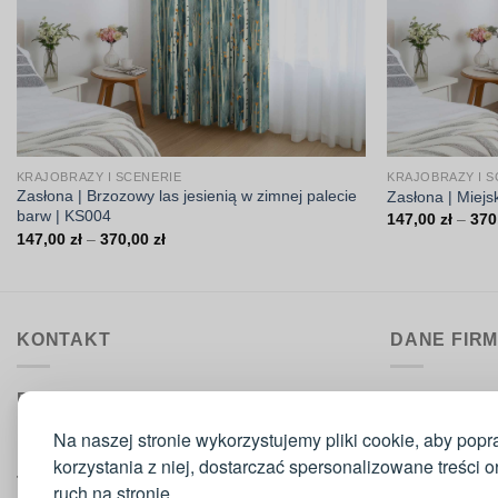
KRAJOBRAZY I SCENERIE
KRAJOBRAZY I S
Zasłona | Brzozowy las jesienią w zimnej palecie
Zasłona | Miejs
barw | KS004
147,00
zł
–
370
Zakres
147,00
zł
–
370,00
zł
cen:
od
147,00 zł
do
370,00 zł
KONTAKT
DANE FIR
Biuro obsługi:
DrukarniaTka
pon.–pt. 9:00–15:30
Comeris Jace
Na naszej stronie wykorzystujemy pliki cookie, aby popr
ul. Sikorskie
korzystania z niej, dostarczać spersonalizowane treści 
Telefon
: 573 420 160
42-300 Mysz
ruch na stronie.