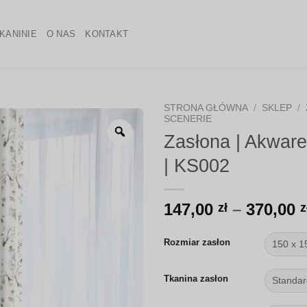
KANINIE
O NAS
KONTAKT
STRONA GŁÓWNA
/
SKLEP
/
SCENERIE
Zoom
Zasłona | Akware
| KS002
147,00
–
370,00
zł
z
Rozmiar zasłon
Tkanina zasłon