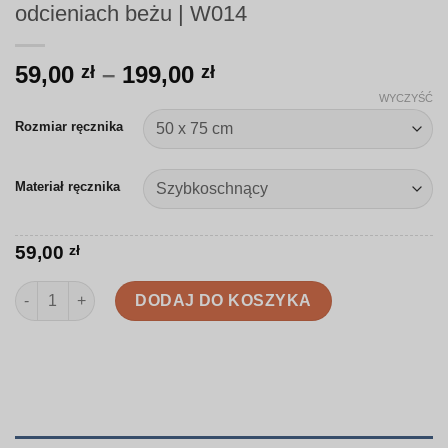
odcieniach beżu | W014
Zakres
59,00
–
199,00
zł
zł
cen:
WYCZYŚĆ
od
Rozmiar ręcznika
59,00 zł
do
Materiał ręcznika
199,00 zł
59,00
zł
ilość Ręcznik | Subtelne dekoracyjne jajka w odcieniach beżu |
DODAJ DO KOSZYKA