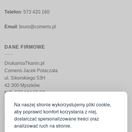
Telefon
: 573 420 160
Email
: biuro@comeris.pl
DANE FIRMOWE
DrukarniaTkanin.pl
Comeris Jacek Potaczała
ul. Sikorskiego 53H
42-300 Myszków
NIP: 577 194 55 57
REGON: 241 161 498
Na naszej stronie wykorzystujemy pliki cookie,
aby poprawić komfort korzystania z niej,
dostarczać spersonalizowane treści oraz
WAŻNE INFORMACJE
analizować ruch na stronie.