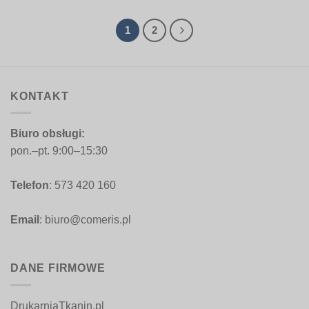
od
od
59,00 zł
59,00 zł
do
do
199,00 zł
199,00 zł
1
2
KONTAKT
Biuro obsługi:
pon.–pt. 9:00–15:30
Telefon
: 573 420 160
Email
: biuro@comeris.pl
DANE FIRMOWE
DrukarniaTkanin.pl