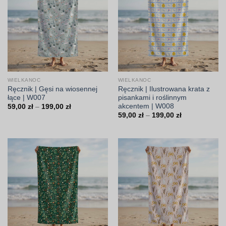
WIELKANOC
WIELKANOC
Ręcznik | Gęsi na wiosennej
Ręcznik | Ilustrowana krata z
łące | W007
pisankami i roślinnym
akcentem | W008
Zakres
59,00
zł
–
199,00
zł
cen:
Zakres
59,00
zł
–
199,00
zł
od
cen:
59,00 zł
od
do
59,00 zł
199,00 zł
do
199,00 zł