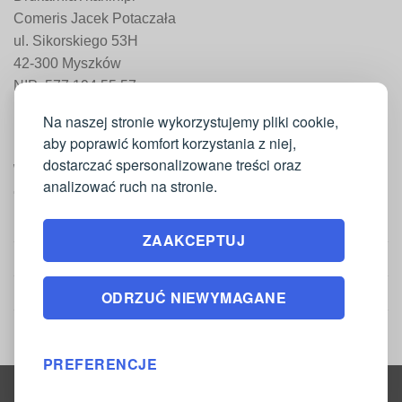
Comeris Jacek Potaczała
ul. Sikorskiego 53H
42-300 Myszków
NIP: 577 194 55 57
REGON: 241 161 498
Na naszej stronie wykorzystujemy pliki cookie,
aby poprawić komfort korzystania z niej,
dostarczać spersonalizowane treści oraz
WAŻNE INFORMACJE
analizować ruch na stronie.
Moje konto
ZAAKCEPTUJ
Regulamin
Polityka zwrotów
ODRZUĆ NIEWYMAGANE
Polityka prywatności
PREFERENCJE