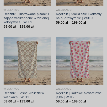
WIELKANOC
WIELKANOC
Ręcznik | Ilustrowane pisanki i
Ręcznik | Króliki bzie i kokardy
zające wielkanocne w zielonej
na pudrowym tle | W010
kolorystyce | W009
Zakres
59,00
zł
–
199,00
zł
cen:
Zakres
59,00
zł
–
199,00
zł
od
cen:
59,00 zł
od
do
59,00 zł
199,00 zł
do
199,00 zł
WIELKANOC
WIELKANOC
Ręcznik | Leśne króliczki w
Ręcznik | Rożowe akwarelowe
wiankach | W011
jajka | W012
Zakres
Zakres
59,00
zł
–
199,00
zł
59,00
zł
–
199,00
zł
cen:
cen: