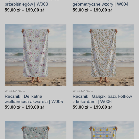
przebiśniegów | W003
geometryczne wzory | W004
Zakres
Zakres
59,00
zł
–
199,00
zł
59,00
zł
–
199,00
zł
cen:
cen:
od
od
59,00 zł
59,00 zł
do
do
199,00 zł
199,00 zł
WIELKANOC
WIELKANOC
Ręcznik | Delikatna
Ręcznik | Gałązki bazi, kotków
wielkanocna akwarela | W005
z kokardami | W006
Zakres
Zakres
59,00
zł
–
199,00
zł
59,00
zł
–
199,00
zł
cen:
cen:
od
od
59,00 zł
59,00 zł
do
do
199,00 zł
199,00 zł