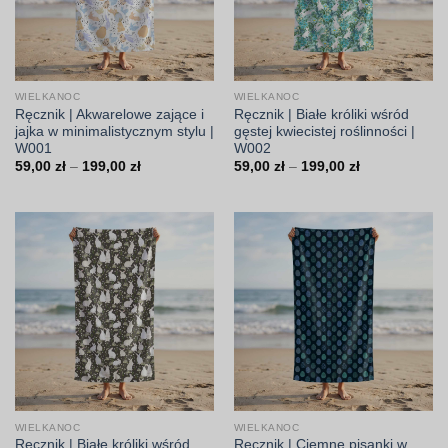
WIELKANOC
WIELKANOC
Ręcznik | Akwarelowe zające i
Ręcznik | Białe króliki wśród
jajka w minimalistycznym stylu |
gęstej kwiecistej roślinności |
W001
W002
Zakres
Zakres
59,00
zł
–
199,00
zł
59,00
zł
–
199,00
zł
cen:
cen:
od
od
59,00 zł
59,00 zł
do
do
199,00 zł
199,00 zł
WIELKANOC
WIELKANOC
Ręcznik | Białe króliki wśród
Ręcznik | Ciemne pisanki w