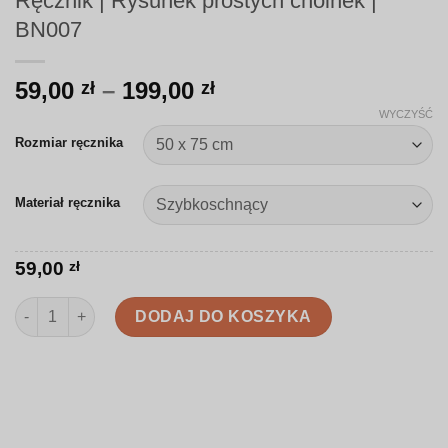
Ręcznik | Rysunek prostych choinek |
BN007
Zakres
59,00
–
199,00
zł
zł
cen:
WYCZYŚĆ
od
Rozmiar ręcznika
59,00 zł
do
Materiał ręcznika
199,00 zł
59,00
zł
ilość Ręcznik | Rysunek prostych choinek | BN007
DODAJ DO KOSZYKA