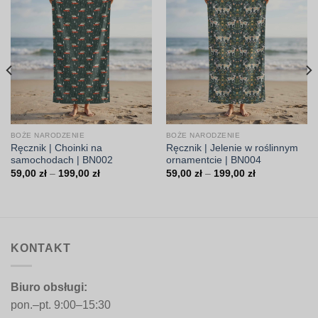
BOŻE NARODZENIE
BOŻE NARODZENIE
Ręcznik | Choinki na
Ręcznik | Jelenie w roślinnym
samochodach | BN002
ornamentcie | BN004
Zakres
Zakres
59,00
zł
–
199,00
zł
59,00
zł
–
199,00
zł
cen:
cen:
od
od
59,00 zł
59,00 zł
do
do
199,00 zł
199,00 zł
KONTAKT
Biuro obsługi:
pon.–pt. 9:00–15:30