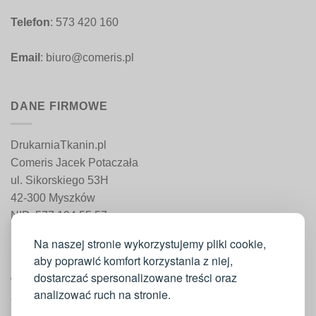
Telefon
: 573 420 160
Email
: biuro@comeris.pl
DANE FIRMOWE
DrukarniaTkanin.pl
Comeris Jacek Potaczała
ul. Sikorskiego 53H
42-300 Myszków
NIP: 577 194 55 57
REGON: 241 161 498
Na naszej stronie wykorzystujemy pliki cookie,
aby poprawić komfort korzystania z niej,
dostarczać spersonalizowane treści oraz
WAŻNE INFORMACJE
analizować ruch na stronie.