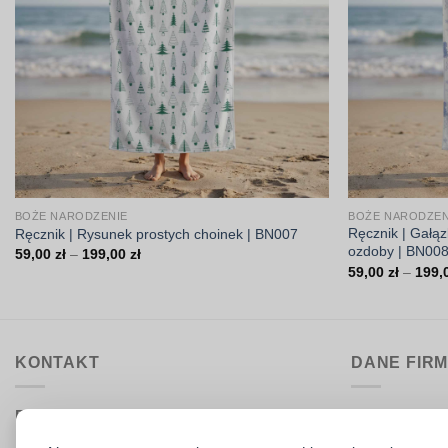
BOŻE NARODZENIE
BOŻE NARODZEN
Ręcznik | Gałąz
Ręcznik | Rysunek prostych choinek | BN007
ozdoby | BN00
Zakres
59,00
zł
–
199,00
zł
cen:
59,00
zł
–
199,
od
59,00 zł
do
199,00 zł
KONTAKT
DANE FIR
Biuro obsługi:
DrukarniaTka
pon.–pt. 9:00–15:30
Comeris Jace