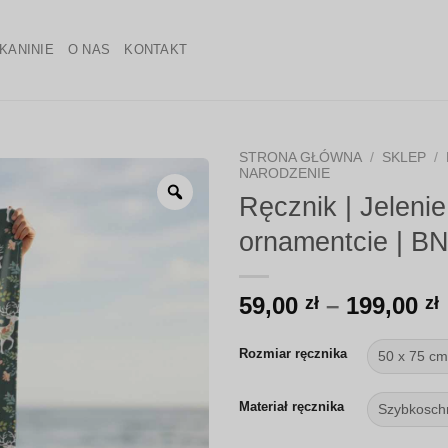
KANINIE
O NAS
KONTAKT
STRONA GŁÓWNA
/
SKLEP
/
NARODZENIE
Zoom
Ręcznik | Jeleni
ornamentcie | B
59,00
–
199,00
zł
zł
Rozmiar ręcznika
Materiał ręcznika