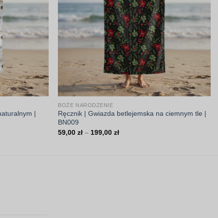
BOŻE NARODZENIE
 naturalnym |
Ręcznik | Gwiazda betlejemska na ciemnym tle |
BN009
Zakres
59,00
zł
–
199,00
zł
cen:
od
59,00 zł
do
199,00 zł