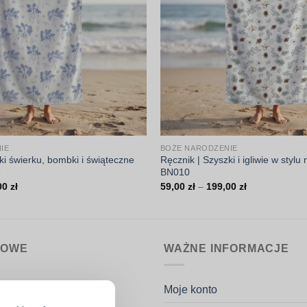
IE
BOŻE NARODZENIE
ki świerku, bombki i świąteczne
Ręcznik | Szyszki i igliwie w stylu
8
BN010
Zakres
Zakres
00
zł
59,00
zł
–
199,00
zł
cen:
cen:
od
od
59,00 zł
59,00 zł
do
do
199,00 zł
199,00 zł
MOWE
WAŻNE INFORMACJE
nin.pl
Moje konto
k Potaczała