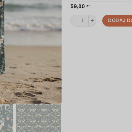
59,00
zł
ilość Ręcznik | Jelenie w rośl
DODAJ D