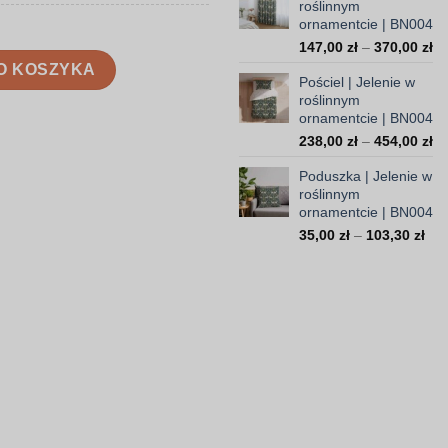
roślinnym
10
ornamentcie | BN004
do
Za
147,00
zł
–
370,00
zł
16
innym ornamentcie | BN004
ce
O KOSZYKA
Pościel | Jelenie w
od
roślinnym
14
ornamentcie | BN004
do
Za
238,00
zł
–
454,00
zł
37
ce
Poduszka | Jelenie w
od
roślinnym
23
ornamentcie | BN004
do
Zak
35,00
zł
–
103,30
zł
45
cen
od
35,
do
103