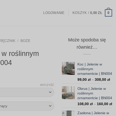
0
LOGOWANIE
KOSZYK /
0,00
ZŁ
Może spodoba się
RĘCZNIK
/
BOŻE
również…
e w roślinnym
N004
Koc | Jelenie w
roślinnym
ornamentcie | BN004
Zakres
Zak
99,00
zł
–
308,00
zł
cen:
cen
WYCZYŚĆ
Obrus | Jelenie w
od
od
roślinnym
99,
59,00 zł
ornamentcie | BN004
do
do
Za
108,00
zł
–
160,00
zł
308
199,00 zł
ce
Zasłona | Jelenie w
od