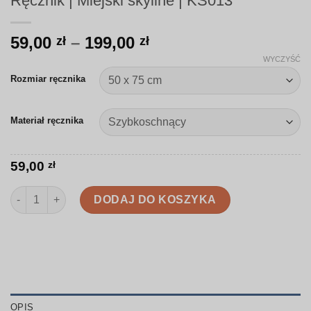
Ręcznik | Miejski skyline | KS013
Zakres
59,00
–
199,00
zł
zł
cen:
WYCZYŚĆ
od
Rozmiar ręcznika
59,00 zł
do
Materiał ręcznika
199,00 zł
59,00
zł
ilość Ręcznik | Miejski skyline | KS013
DODAJ DO KOSZYKA
OPIS