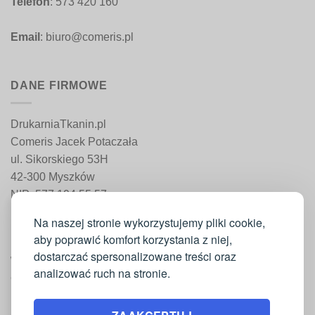
Telefon
: 573 420 160
Email
: biuro@comeris.pl
DANE FIRMOWE
DrukarniaTkanin.pl
Comeris Jacek Potaczała
ul. Sikorskiego 53H
42-300 Myszków
NIP: 577 194 55 57
REGON: 241 161 498
Na naszej stronie wykorzystujemy pliki cookie,
aby poprawić komfort korzystania z niej,
dostarczać spersonalizowane treści oraz
WAŻNE INFORMACJE
analizować ruch na stronie.
Moje konto