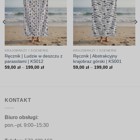
KRAJOBRAZY I SCENERIE
KRAJOBRAZY I SCENERIE
Ręcznik | Ludzie w deszczu z
Ręcznik | Abstrakcyjny
parasolami | KS012
krajobraz górski | KS001
Zakres
Zakres
59,00
zł
–
199,00
zł
59,00
zł
–
199,00
zł
cen:
cen:
od
od
59,00 zł
59,00 zł
do
do
199,00 zł
199,00 zł
KONTAKT
Biuro obsługi:
pon.–pt. 9:00–15:30