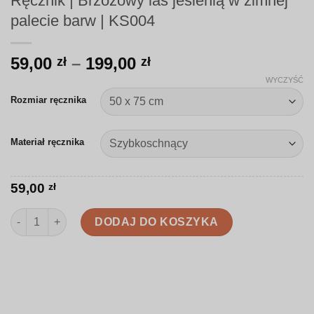
Ręcznik | Brzozowy las jesienią w zimnej
palecie barw | KS004
Zakres
59,00
–
199,00
zł
zł
cen:
WYCZYŚĆ
od
Rozmiar ręcznika
59,00 zł
do
Materiał ręcznika
199,00 zł
59,00
zł
ilość Ręcznik | Brzozowy las jesienią w zimnej palecie barw | K
DODAJ DO KOSZYKA