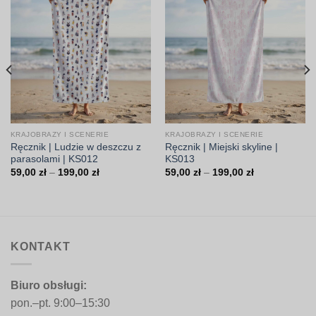
KRAJOBRAZY I SCENERIE
KRAJOBRAZY I SCENERIE
Ręcznik | Ludzie w deszczu z
Ręcznik | Miejski skyline |
parasolami | KS012
KS013
Zakres
Zakres
59,00
zł
–
199,00
zł
59,00
zł
–
199,00
zł
cen:
cen:
od
od
59,00 zł
59,00 zł
do
do
199,00 zł
199,00 zł
KONTAKT
Biuro obsługi:
pon.–pt. 9:00–15:30