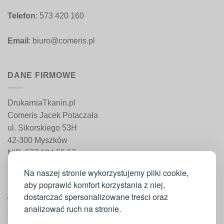
Telefon
: 573 420 160
Email
: biuro@comeris.pl
DANE FIRMOWE
DrukarniaTkanin.pl
Comeris Jacek Potaczała
ul. Sikorskiego 53H
42-300 Myszków
NIP: 577 194 55 57
REGON: 241 161 498
Na naszej stronie wykorzystujemy pliki cookie,
aby poprawić komfort korzystania z niej,
dostarczać spersonalizowane treści oraz
WAŻNE INFORMACJE
analizować ruch na stronie.