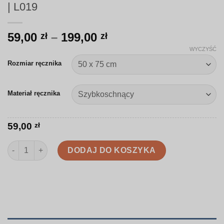
| L019
Zakres
59,00
–
199,00
zł
zł
cen:
WYCZYŚĆ
od
Rozmiar ręcznika
59,00 zł
do
Materiał ręcznika
199,00 zł
59,00
zł
ilość Ręcznik | Liście w odcieniach złota i brązu | L019
DODAJ DO KOSZYKA