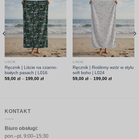
LIŚCIE
LIŚCIE
Ręcznik | Liście na czarno-
Ręcznik | Roślinny wzór w stylu
białych pasach | L016
soft boho | L024
Zakres
Zakres
59,00
zł
–
199,00
zł
59,00
zł
–
199,00
zł
cen:
cen:
od
od
59,00 zł
59,00 zł
do
do
199,00 zł
199,00 zł
KONTAKT
Biuro obsługi:
pon.–pt. 9:00–15:30