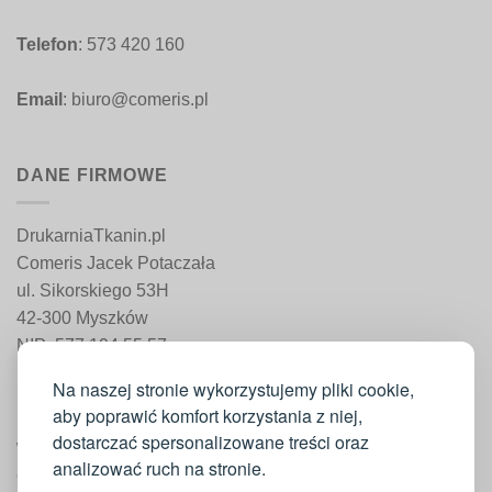
Telefon
: 573 420 160
Email
: biuro@comeris.pl
DANE FIRMOWE
DrukarniaTkanin.pl
Comeris Jacek Potaczała
ul. Sikorskiego 53H
42-300 Myszków
NIP: 577 194 55 57
REGON: 241 161 498
Na naszej stronie wykorzystujemy pliki cookie,
aby poprawić komfort korzystania z niej,
dostarczać spersonalizowane treści oraz
WAŻNE INFORMACJE
analizować ruch na stronie.