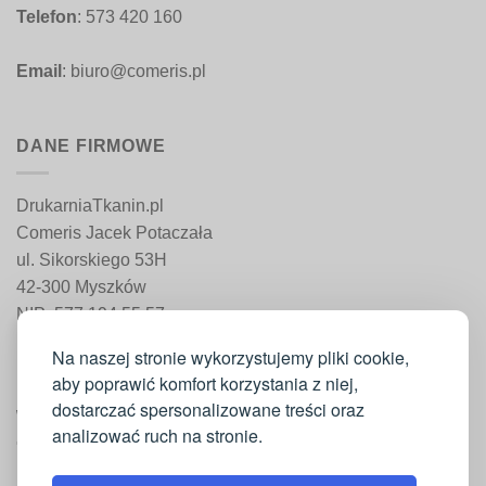
Telefon
: 573 420 160
Email
: biuro@comeris.pl
DANE FIRMOWE
DrukarniaTkanin.pl
Comeris Jacek Potaczała
ul. Sikorskiego 53H
42-300 Myszków
NIP: 577 194 55 57
REGON: 241 161 498
Na naszej stronie wykorzystujemy pliki cookie,
aby poprawić komfort korzystania z niej,
dostarczać spersonalizowane treści oraz
WAŻNE INFORMACJE
analizować ruch na stronie.
Moje konto