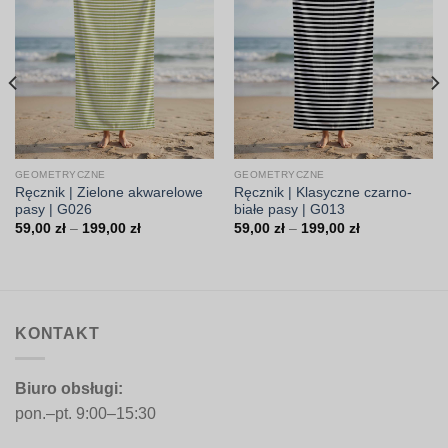
GEOMETRYCZNE
GEOMETRYCZNE
Ręcznik | Zielone akwarelowe
Ręcznik | Klasyczne czarno-
pasy | G026
białe pasy | G013
Zakres
Zakres
59,00
zł
–
199,00
zł
59,00
zł
–
199,00
zł
cen:
cen:
od
od
59,00 zł
59,00 zł
do
do
199,00 zł
199,00 zł
KONTAKT
Biuro obsługi:
pon.–pt. 9:00–15:30