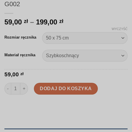
G002
Zakres
59,00
–
199,00
zł
zł
cen:
WYCZYŚĆ
od
Rozmiar ręcznika
59,00 zł
do
Materiał ręcznika
199,00 zł
59,00
zł
ilość Ręcznik | Akwarelowe różowe grochy | G002
DODAJ DO KOSZYKA