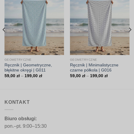
GEOMETRYCZNE
GEOMETRYCZNE
Ręcznik | Geometryczne,
Ręcznik | Minimalistyczne
błękitne okręgi | G011
czarne półkola | G016
Zakres
Zakres
59,00
zł
–
199,00
zł
59,00
zł
–
199,00
zł
cen:
cen:
od
od
59,00 zł
59,00 zł
do
do
199,00 zł
199,00 zł
KONTAKT
Biuro obsługi:
pon.–pt. 9:00–15:30