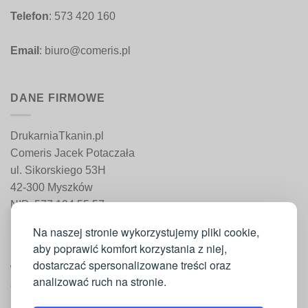
Telefon
: 573 420 160
Email
: biuro@comeris.pl
DANE FIRMOWE
DrukarniaTkanin.pl
Comeris Jacek Potaczała
ul. Sikorskiego 53H
42-300 Myszków
NIP: 577 194 55 57
REGON: 241 161 498
Na naszej stronie wykorzystujemy pliki cookie,
aby poprawić komfort korzystania z niej,
dostarczać spersonalizowane treści oraz
WAŻNE INFORMACJE
analizować ruch na stronie.