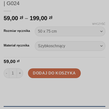
| G024
Zakres
59,00
–
199,00
zł
zł
cen:
WYCZYŚĆ
od
Rozmiar ręcznika
59,00 zł
do
Materiał ręcznika
199,00 zł
59,00
zł
ilość Ręcznik | Subtelne pasy w odcieniu błękitu | G024
DODAJ DO KOSZYKA