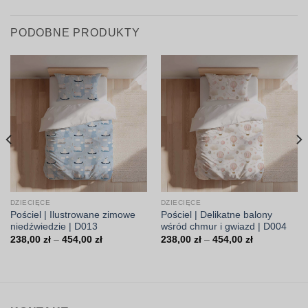
PODOBNE PRODUKTY
DZIECIĘCE
DZIECIĘCE
Pościel | Ilustrowane zimowe
Pościel | Delikatne balony
niedźwiedzie | D013
wśród chmur i gwiazd | D004
Zakres
Zakres
238,00
zł
–
454,00
zł
238,00
zł
–
454,00
zł
cen:
cen:
od
od
238,00 zł
238,00 zł
do
do
454,00 zł
454,00 zł