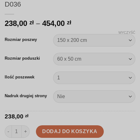
D036
Zakres
238,00
–
454,00
zł
zł
cen:
WYCZYŚĆ
od
Rozmiar poszwy
238,00 zł
do
Rozmiar poduszki
454,00 zł
Ilość poszewek
Nadruk drugiej strony
238,00
zł
ilość Pościel | Pastelowe gwiazdy i księżyce | D036
DODAJ DO KOSZYKA