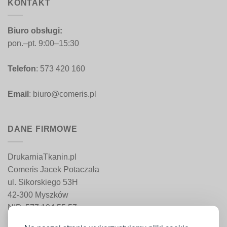
KONTAKT
Biuro obsługi:
pon.–pt. 9:00–15:30
Telefon
: 573 420 160
Email
: biuro@comeris.pl
DANE FIRMOWE
DrukarniaTkanin.pl
Comeris Jacek Potaczała
ul. Sikorskiego 53H
42-300 Myszków
NIP: 577 194 55 57
REGON: 241 161 498