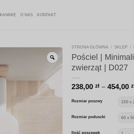
KANINIE
O NAS
KONTAKT
STRONA GŁÓWNA
/
SKLEP
/
Pościel | Minimal
Zoom
zwierząt | D027
238,00
–
454,00
zł
z
Rozmiar poszwy
Rozmiar poduszki
Ilość poszewek