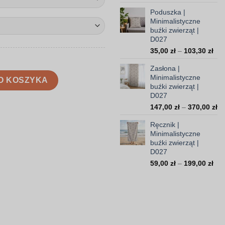
cen
Poduszka |
od
Minimalistyczne
99,
buźki zwierząt |
do
D027
308
Zak
35,00
zł
–
103,30
zł
cen
Zasłona |
od
 buźki zwierząt | D027
Minimalistyczne
35,
O KOSZYKA
buźki zwierząt |
do
D027
103
Za
147,00
zł
–
370,00
zł
ce
Ręcznik |
od
Minimalistyczne
14
buźki zwierząt |
do
D027
37
Zak
59,00
zł
–
199,00
zł
cen
od
59,
do
199