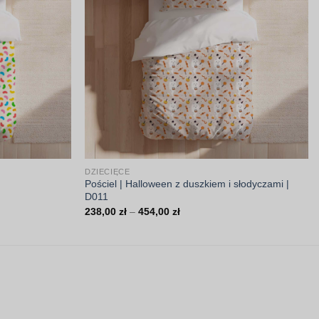
DZIECIĘCE
Pościel | Halloween z duszkiem i słodyczami |
D011
Zakres
238,00
zł
–
454,00
zł
cen:
od
238,00 zł
do
454,00 zł