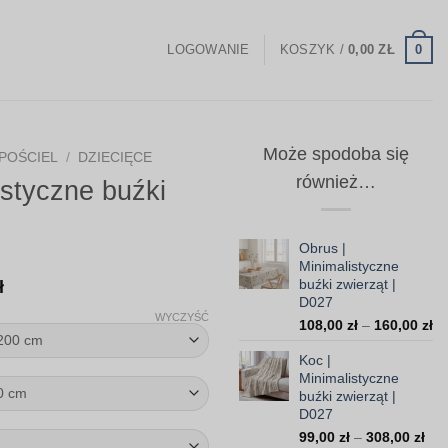
0
LOGOWANIE
KOSZYK /
0,00
ZŁ
Może spodoba się
POŚCIEL
/
DZIECIĘCE
również…
istyczne buźki
Obrus |
Minimalistyczne
Zakres
buźki zwierząt |
ł
D027
cen:
WYCZYŚĆ
Za
108,00
zł
–
160,00
zł
od
ce
238,00 zł
Koc |
od
Minimalistyczne
do
10
buźki zwierząt |
do
454,00 zł
D027
16
Zak
99,00
zł
–
308,00
zł