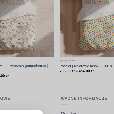
DZIECIĘCE
rowane zwierzęta gospodarcze |
Pościel | Kolorowe fasolki | D018
Zakres
238,00
zł
–
454,00
zł
cen:
Zakres
,00
zł
od
cen:
238,00 zł
od
do
238,00 zł
454,00 zł
do
454,00 zł
MOWE
WAŻNE INFORMACJE
nin.pl
Moje konto