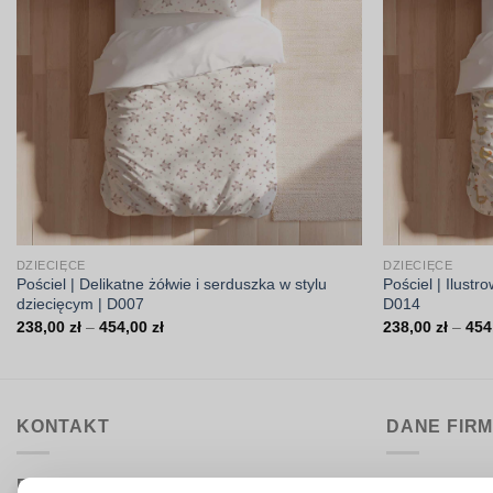
DZIECIĘCE
DZIECIĘCE
Pościel | Delikatne żółwie i serduszka w stylu
Pościel | Ilust
dziecięcym | D007
D014
Zakres
238,00
zł
–
454,00
zł
238,00
zł
–
454
cen:
od
238,00 zł
do
454,00 zł
KONTAKT
DANE FIR
Biuro obsługi:
DrukarniaTka